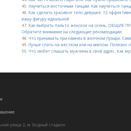
45.
Научиться восточным танцам. Как научиться тан
46.
Как сделать красивое тело девушке. 12 эффектив
вашу фигуру идеальной
47.
Как выбрать пальто женское на осень. ОБЩИЕ П
Обратите внимание на следующие рекомендации:
48.
Что принимать при камнях в желчном пузыре. Си
49.
Лучше спать на жестком или на мягком. Полезно 
50.
Что любят слышать мужчины в свой адрес. Как му
я
лашение
ьная улица 2, м. Водный стадион