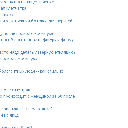
кие пятна на лице: лечение
ая клетчатка.
гатиков
аняют инъекции ботокса для верхней
ду после прокола мочки уха
 способ восстановить фигуру и форму
часто надо делать лазерную эпиляцию?
 прокола мочки уха
 элегантных Леди -- как стильно
 полезных трав
то происходит с женщиной за 50 после
 плаванию — в чем польза?
й на лице
ариться в бане?