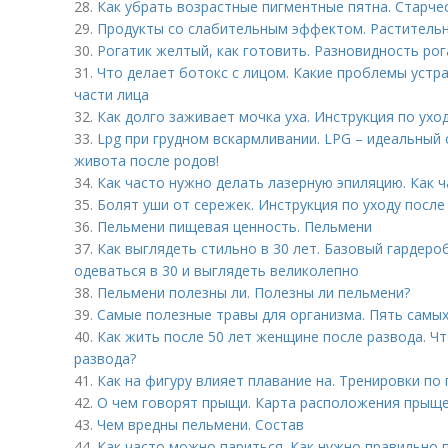
28.
Как убрать возрастные пигментные пятна. Старчес
29.
Продукты со слабительным эффектом. Растительн
30.
Рогатик желтый, как готовить. Разновидность ро
31.
Что делает ботокс с лицом. Какие проблемы устр
части лица
32.
Как долго заживает мочка уха. Инструкция по ухо
33.
Lpg при грудном вскармливании. LPG – идеальный
живота после родов!
34.
Как часто нужно делать лазерную эпиляцию. Как 
35.
Болят уши от сережек. Инструкция по уходу после
36.
Пельмени пищевая ценность. Пельмени
37.
Как выглядеть стильно в 30 лет. Базовый гардероб
одеваться в 30 и выглядеть великолепно
38.
Пельмени полезны ли. Полезны ли пельмени?
39.
Самые полезные травы для организма. Пять самых
40.
Как жить после 50 лет женщине после развода. Ч
развода?
41.
Как на фигуру влияет плавание на. Тренировки по
42.
О чем говорят прыщи. Карта расположения прыще
43.
Чем вредны пельмени. Состав
44.
Как часто можно париться. Как нужно правильно п