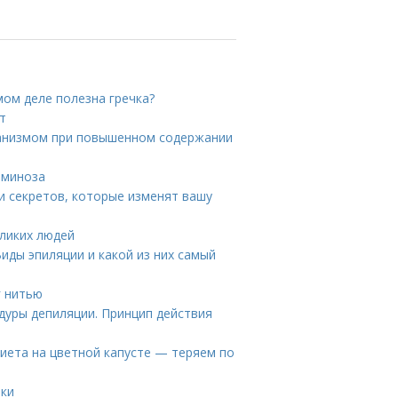
амом деле полезна гречка?
т
рганизмом при повышенном содержании
аминоза
 и секретов, которые изменят вашу
ликих людей
иды эпиляции и какой из них самый
г нитью
дуры депиляции. Принцип действия
диета на цветной капусте — теряем по
тки