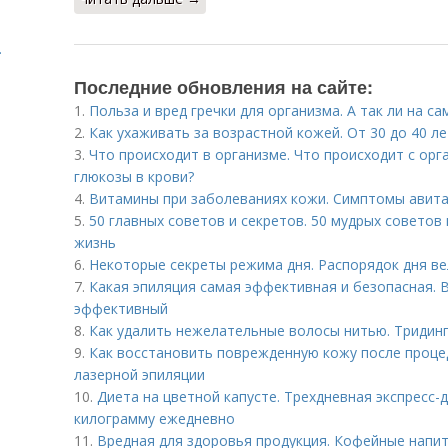
.
Последние обновления на сайте:
1.
Польза и вред гречки для организма. А так ли на с
2.
Как ухаживать за возрастной кожей. От 30 до 40 ле
3.
Что происходит в организме. Что происходит с о
глюкозы в крови?
4.
Витамины при заболеваниях кожи. Симптомы авит
5.
50 главных советов и секретов. 50 мудрых советов
жизнь
6.
Некоторые секреты режима дня. Распорядок дня ве
7.
Какая эпиляция самая эффективная и безопасная. В
эффективный
8.
Как удалить нежелательные волосы нитью. Тридин
9.
Как восстановить поврежденную кожу после проце
лазерной эпиляции
10.
Диета на цветной капусте. Трехдневная экспресс-
килограмму ежедневно
11.
Вредная для здоровья продукция. Кофейные напи