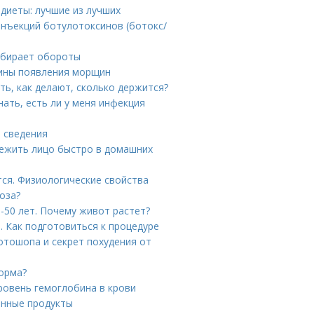
диеты: лучшие из лучших
инъекций ботулотоксинов (ботокс/
набирает обороты
чины появления морщин
ть, как делают, сколько держится?
нать, есть ли у меня инфекция
е сведения
вежить лицо быстро в домашних
тся. Физиологические свойства
оза?
-50 лет. Почему живот растет?
 Как подготовиться к процедуре
отошопа и секрет похудения от
норма?
ровень гемоглобина в крови
енные продукты