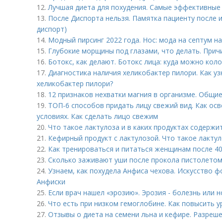
12.
Лучшая диета для похудения. Самые эффективные 
13.
После Диспорта нельзя. Памятка пациенту после 
диспорт)
14.
Модный пирсинг 2022 года. Нос: мода на септум 
15.
Глубокие морщины под глазами, что делать. При
16.
Ботокс, как делают. Ботокс лица: куда можно коло
17.
Диагностика наличия хеликобактер пилори. Как уз
хеликобактер пилори?
18.
12 признаков нехватки магния в организме. Общи
19.
ТОП-6 способов придать лицу свежий вид. Как ос
условиях. Как сделать лицо свежим
20.
Что такое лактулоза и в каких продуктах содержи
21.
Кефирный продукт с лактулозой. Что такое лактул
22.
Как тренироваться и питаться женщинам после 40
23.
Сколько заживают уши после прокола пистолетом.
24.
Узнаем, как похудела Анфиса чехова. Искусство ф
Анфиски
25.
Если врач нашел «эрозию». Эрозия - болезнь или 
26.
Что есть при низком гемоглобине. Как повысить у
27.
Отзывы о диета на семени льна и кефире. Разреш