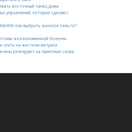
цевать восточный танец дома
ных упражнений, которые сделают
РАВИЛА Как выбрать женское пальто?
мптомы желчнокаменной болезни
ли спать на жестком матрасе
жчины реагируют на приятные слова