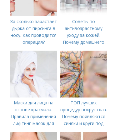
За сколько зарастает
Советы по
дырка от пирсинга в
антивозрастному
носу. Как проводится
уходу за кожей.
операция?
Почему домашнего
ухода недостаточно
Маски для лица на
ТОП лучших
основе крахмала.
процедур вокруг глаз.
Правила применения
Почему появляются
лифтинг-масок для
синяки и круги под
лица из крахмала
глазами?