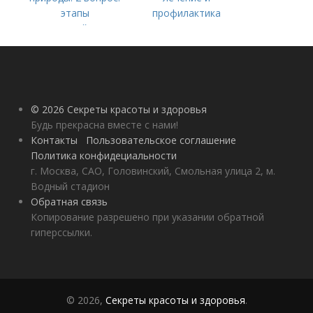
этапы
профилактика
взаимодействия
природного и
социального бытия
человека.
© 2026 Секреты красоты и здоровья
Будь прекрасна вместе с нами!
Контакты
Пользовательское соглашение
Политика конфидециальности
г. Москва, САО, Головинский, Смольная улица 2, м.
Водный стадион
Обратная связь
Копирование разрешено при указании обратной
гиперссылки.
© 2026,
Секреты красоты и здоровья
.