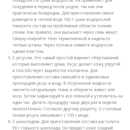
понадобятся сухие водоросли. Их применяют для
похудения в период после родов, так как они
практически безвредны. Для приготовления смеси
разведите в теплой воде 160 г сухих водорослей.
Нанесите состав на проблемные области тонким
слоем. Как правило, она высыхает через семь минут.
Сверху покройте тело термопленкой и наденьте
теплые штаны. Через полчаса снимите водоросли
одним пластом;
С уксусом. Это самый простой вариант обертываний,
которые выполняют дома. Уксус делает кожу упругой
и способствует выработке коллагена. Для
приготовления состава смешайте в одинаковых
пропорциях уксус и воду. В полученной жидкости
смочите натуральную ткань и оберните живот или
ноги. Затем зафиксируйте все пленкой и утеплитесь на
один час. Делать процедуру чаще двух раз в неделю
нежелательно. Согласно другому рецепту, 2 столовые
ложки уксуса смешивают с 150 г меда;
С шоколадом. Для приготовления состава растопите
90 г горького шоколада. Он придаст коже сладкий