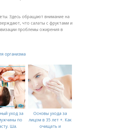
иеты. Здесь обращают внимание на
верждают, что салаты с фруктами и
ивизации проблемы ожирения в
ля организма
ный уход за
Основы ухода за
мужчины по
лицом в 35 лет +. Как
асту. Ша.
очищать и