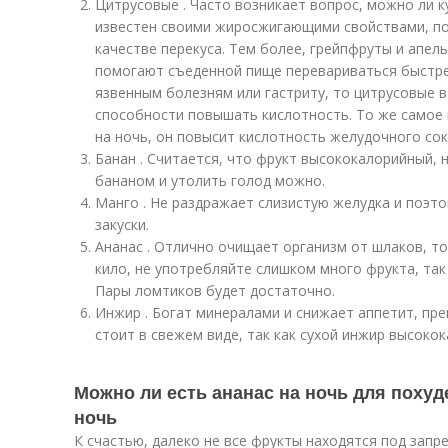
Цитрусовые . Часто возникает вопрос, можно ли к
известен своими жиросжигающими свойствами, по
качестве перекуса. Тем более, грейпфруты и апел
помогают съеденной пище перевариваться быстре
язвенным болезням или гастриту, то цитрусовые в
способности повышать кислотность. То же самое 
на ночь, он повысит кислотность желудочного сока
Банан . Считается, что фрукт высококалорийный, 
бананом и утолить голод можно.
Манго . Не раздражает слизистую желудка и поэт
закуски.
Ананас . Отлично очищает организм от шлаков, т
кило, не употребляйте слишком много фрукта, так
Пары ломтиков будет достаточно.
Инжир . Богат минералами и снижает аппетит, пр
стоит в свежем виде, так как сухой инжир высокок
Можно ли есть ананас на ночь для похуд
ночь
К счастью, далеко не все фрукты находятся под запр