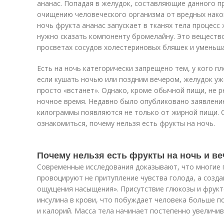
ананас. Попадая в желудок, составляющие данного п
очищению человеческого организма от вредных накоп
ночь фрукта ананас запускает в тканях тела процесс 
нужно сказать компоненту бромелайну. Это веществ
просветах сосудов холестериновых бляшек и уменьша
Есть на ночь категорически запрещено тем, у кого п
если кушать ночью или поздним вечером, желудок уж
просто «встанет». Однако, кроме обычной пищи, не 
ночное время. Недавно было опубликовано заявление
килограммы появляются не только от жирной пищи. 
ознакомиться, почему нельзя есть фрукты на ночь.
Почему нельзя есть фрукты на ночь и ве
Современные исследования доказывают, что многие 
провоцируют не притупление чувства голода, а созд
ощущения насыщения». Присутствие глюкозы и фрукт
инсулина в крови, что побуждает человека больше п
и калорий. Масса тела начинает постепенно увеличи