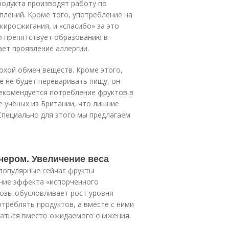
родукта производят работу по
лений. Кроме того, употребление на
жиросжигания, и «спасибо» за это
о препятствует образованию в
ет проявление аллергии.
лохой обмен веществ. Кроме этого,
е не будет переваривать пищу, он
рекомендуется потребление фруктов в
 учёных из Британии, что лишние
Специально для этого мы предлагаем
чером. Увеличение веса
популярные сейчас фрукты
ание эффекта «испорченного
озы обусловливает рост уровня
отреблять продуктов, а вместе с ними
ваться вместо ожидаемого снижения.