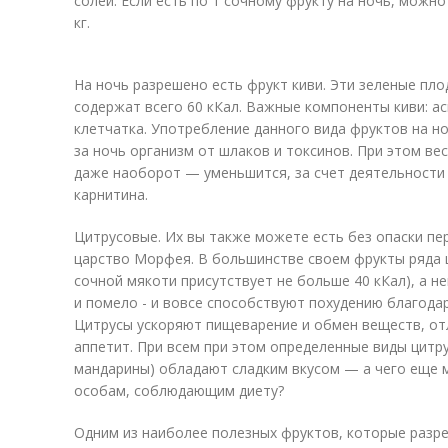
солей. Если есть по 1 сочному фрукту на ночь, можно
кг.
На ночь разрешено есть фрукт киви. Эти зеленые пл
содержат всего 60 кКал. Важные компоненты киви: а
клетчатка. Употребление данного вида фруктов на но
за ночь организм от шлаков и токсинов. При этом ве
даже наоборот — уменьшится, за счет деятельности 
карнитина.
Цитрусовые. Их вы также можете есть без опаски пер
царство Морфея. В большинстве своем фрукты ряда ц
сочной мякоти присутствует не больше 40 кКал), а не
и помело - и вовсе способствуют похудению благода
Цитрусы ускоряют пищеварение и обмен веществ, отл
аппетит. При всем при этом определенные виды цитр
мандарины) обладают сладким вкусом — а чего еще 
особам, соблюдающим диету?
Одним из наиболее полезных фруктов, которые разре