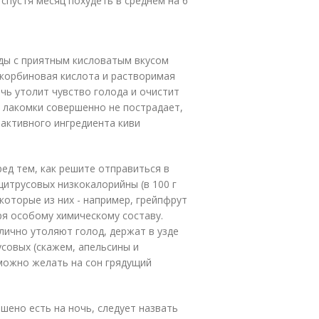
 спустя месяц похудеть в среднем на 6
оды с приятным кисловатым вкусом
скорбиновая кислота и растворимая
чь утолит чувство голода и очистит
с лакомки совершенно не пострадает,
активного ингредиента киви
ед тем, как решите отправиться в
итрусовых низкокалорийны (в 100 г
которые из них - например, грейпфрут
ря особому химическому составу.
ично утоляют голод, держат в узде
усовых (скажем, апельсины и
можно желать на сон грядущий
шено есть на ночь, следует назвать