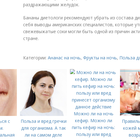
раздражающими желудок.
Бананы диетологи рекомендуют убрать из состава д
себя выводы американских специалистов, которые ут
свежевыжатые соки могли быть одной из причин акт
стране.
Категории:
Ананас на ночь
,
Фрукты на ночь
,
Польза д
Можно ли на ночь
кефир. Можно ли
ься с
Польза и вред гречки
Правиль
пить кефир на ночь:
м.
для организма. А так
кожей 
пользу или вред
альная
ли на самом деле
возр