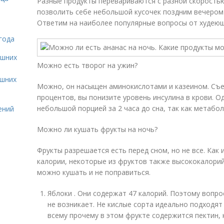
Разные продукты перевариваются с разной скоростью
позволить себе небольшой кусочек поздним вечером 
Ответим на наиболее популярные вопросы от худеющ
года
ашних
Можно есть творог на ужин?
ашних
Можно, он насыщен аминокислотами и казеином. Съе
процентов, вы понизите уровень инсулина в крови. 
небольшой порцией за 2 часа до сна, так как метабол
ений
Можно ли кушать фрукты на ночь?
Фрукты разрешается есть перед сном, но не все. Как 
калории, некоторые из фруктов также высококалорий
можно кушать и не поправиться.
Яблоки . Они содержат 47 калорий. Поэтому вопро
не возникает. Не кислые сорта идеально подходят 
всему прочему в этом фрукте содержится пектин,