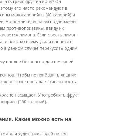
ушать грейпфрут на ночь? Он
этому его часто рекомендуют в
ьсины малокалорийны (40 калорий) и
е. Но помните, если вы подвержены
ам противопоказаны, ввиду их
касается лимона. Если съесть лимон
, и плюс ко всему усилит аппетит.
но в данном случае перекусить одним
ому вполне безопасно для вечерней
оксинов. Чтобы не прибавить лишних
 как он тоже повышает кислотность.
екрасно насыщает. Употреблять фрукт
алориен (250 калорий).
ения. Какие можно есть на
етом для худеющих людей на сон