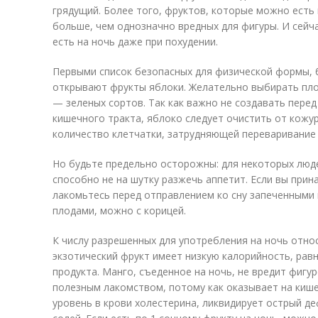
грядущий. Более того, фруктов, которые можно есть 
больше, чем однозначно вредных для фигуры. И сейч
есть на ночь даже при похудении.
Первыми список безопасных для физической формы, 
открывают фрукты яблоки. Желательно выбирать плод
— зеленых сортов. Так как важно не создавать перед
кишечного тракта, яблоко следует очистить от кожу
количество клетчатки, затрудняющей переваривание 
Но будьте предельно осторожны: для некоторых люд
способно не на шутку разжечь аппетит. Если вы прин
лакомьтесь перед отправлением ко сну запеченными 
плодами, можно с корицей.
К числу разрешенных для употребления на ночь относ
экзотический фрукт имеет низкую калорийность, равну
продукта. Манго, съеденное на ночь, не вредит фигур
полезным лакомством, потому как оказывает на киш
уровень в крови холестерина, ликвидирует острый д