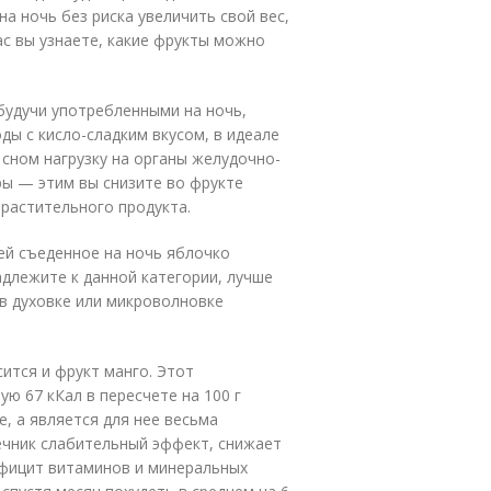
на ночь без риска увеличить свой вес,
ас вы узнаете, какие фрукты можно
будучи употребленными на ночь,
ы с кисло-сладким вкусом, в идеале
 сном нагрузку на органы желудочно-
ры — этим вы снизите во фрукте
растительного продукта.
ей съеденное на ночь яблочко
адлежите к данной категории, лучше
в духовке или микроволновке
ится и фрукт манго. Этот
ю 67 кКал в пересчете на 100 г
е, а является для нее весьма
ечник слабительный эффект, снижает
ефицит витаминов и минеральных