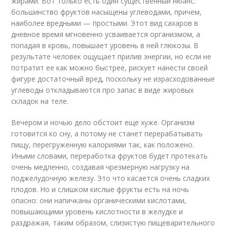
жирами. Вот только есть один существенный нюанс:
большинство фруктов насыщены углеводами, причем,
наиболее вредными — простыми. Этот вид сахаров в
дневное время мгновенно усваивается организмом, а
попадая в кровь, повышает уровень в ней глюкозы. В
результате человек ощущает прилив энергии, но если не
потратит ее как можно быстрее, рискует нанести своей
фигуре достаточный вред, поскольку не израсходованные
углеводы откладываются про запас в виде жировых
складок на теле.
Вечером и ночью дело обстоит еще хуже. Организм
готовится ко сну, а потому не станет перерабатывать
пищу, перегруженную калориями так, как положено.
Иными словами, переработка фруктов будет протекать
очень медленно, создавая чрезмерную нагрузку на
поджелудочную железу. Это что касается очень сладких
плодов. Но и слишком кислые фрукты есть на ночь
опасно: они напичканы органическими кислотами,
повышающими уровень кислотности в желудке и
раздражая, таким образом, слизистую пищеварительного