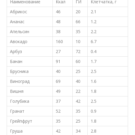
Наименование
Ккал
ГИ
Клетчатка, г
Абрикос
46
20
2.1
Ананас
48
66
1.2
Апельсин
38
35
2.2
Авокадо
160
10
6.7
Арбуз
27
72
0.4
Банан
91
60
1.7
Брусника
40
25
2.5
Виноград
69
40
1.6
Вишня
49
22
1.8
Голубика
37
42
2.5
Гранат
52
35
0.9
Грейпфрут
35
25
1.8
Груша
42
34
2.8