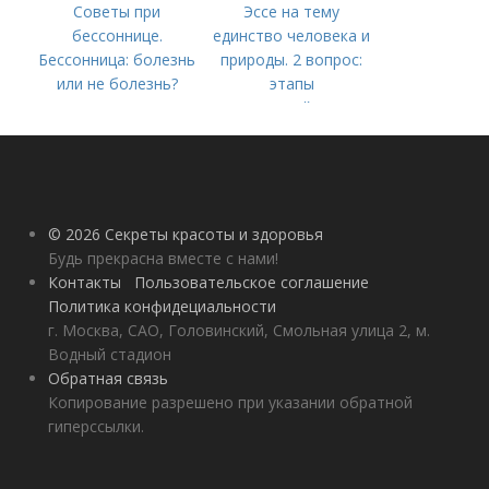
Советы при
Эссе на тему
бессоннице.
единство человека и
Бессонница: болезнь
природы. 2 вопрос:
или не болезнь?
этапы
взаимодействия
природного и
социального бытия
человека.
© 2026 Секреты красоты и здоровья
Будь прекрасна вместе с нами!
Контакты
Пользовательское соглашение
Политика конфидециальности
г. Москва, САО, Головинский, Смольная улица 2, м.
Водный стадион
Обратная связь
Копирование разрешено при указании обратной
гиперссылки.