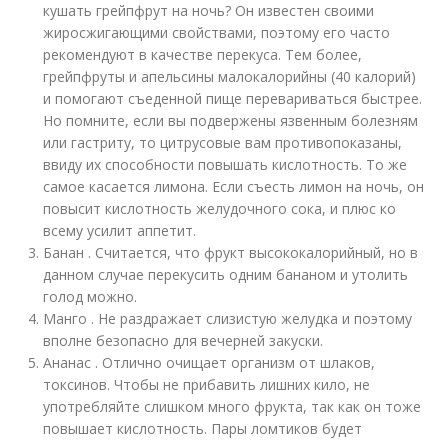
кушать грейпфрут на ночь? Он известен своими
жиросжигающими свойствами, поэтому его часто
рекомендуют в качестве перекуса. Тем более,
грейпфруты и апельсины малокалорийны (40 калорий)
и помогают съеденной пище перевариваться быстрее.
Но помните, если вы подвержены язвенным болезням
или гастриту, то цитрусовые вам противопоказаны,
ввиду их способности повышать кислотность. То же
самое касается лимона. Если съесть лимон на ночь, он
повысит кислотность желудочного сока, и плюс ко
всему усилит аппетит.
Банан . Считается, что фрукт высококалорийный, но в
данном случае перекусить одним бананом и утолить
голод можно.
Манго . Не раздражает слизистую желудка и поэтому
вполне безопасно для вечерней закуски.
Ананас . Отлично очищает организм от шлаков,
токсинов. Чтобы не прибавить лишних кило, не
употребляйте слишком много фрукта, так как он тоже
повышает кислотность. Пары ломтиков будет