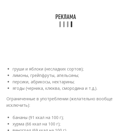
груши и яблоки (несладких сортов);
лимоны, грейпфруты, апельсины;
персики, абрикосы, нектарины;
ягоды (черника, клюква, смородина и т.д.).
Ограниченные в употреблении (желательно вообще
исключить):
бананы (91 ккал на 100 г);
хурма (66 ккал на 100 г);
виноград (69 ккал на 100 г).