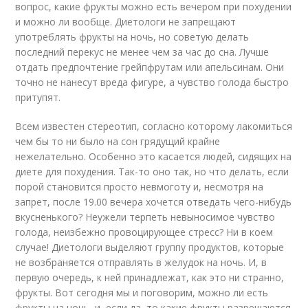
вопрос, какие фрукты можно есть вечером при похудении
и можно ли вообще. Диетологи не запрещают
употреблять фрукты на ночь, но советую делать
последний перекус не менее чем за час до сна. Лучше
отдать предпочтение грейпфрутам или апельсинам. Они
точно не нанесут вреда фигуре, а чувство голода быстро
притупят.
Всем известен стереотип, согласно которому лакомиться
чем бы то ни было на сон грядущий крайне
нежелательно. Особенно это касается людей, сидящих на
диете для похудения. Так-то оно так, но что делать, если
порой становится просто невмоготу и, несмотря на
запрет, после 19.00 вечера хочется отведать чего-нибудь
вкусненького? Неужели терпеть невыносимое чувство
голода, неизбежно провоцирующее стресс? Ни в коем
случае! Диетологи выделяют группу продуктов, которые
не возбраняется отправлять в желудок на ночь. И, в
первую очередь, к ней принадлежат, как это ни странно,
фрукты. Вот сегодня мы и поговорим, можно ли есть
фрукты на ночь, и, если да, то какие фрукты разрешаются