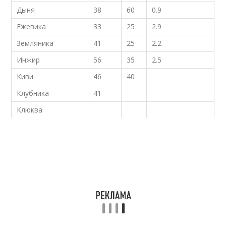
Дыня
38
60
0.9
Ежевика
33
25
2.9
Земляника
41
25
2.2
Инжир
56
35
2.5
Киви
46
40
Клубника
41
Клюква