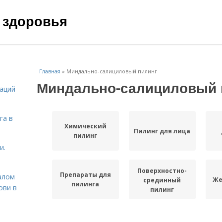
 здоровья
Главная
»
Миндально-салициловый пилинг
Миндально-салициловый 
даций
га в
Химический
Пилинг для лица
пилинг
и.
Поверхностно-
Препараты для
алом
Же
срединный
пилинга
ови в
пилинг
Миндально-
Миндально-