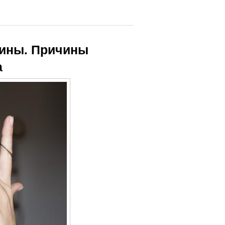
щины. Причины
а