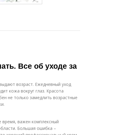
ать. Все об уходе за
и выдают возраст. Ежедневный уход
ядит кожа вокруг глаз. Красота
обен не только замедлить возрастные
жи.
е время, важен комплексный
области. Большая ошибка –
это хороший профессиональный крем,