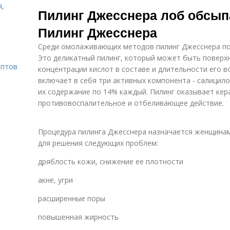
я,
молочный
яблочный
Пилинг Джесснера лоб обсып
пилинг
пилинг
Пилинг Джесснера
Среди омолаживающих методов пилинг Джесснера по
Это деликатный пилинг, который может быть поверх
ептов
концентрации кислот в составе и длительности его в
включает в себя три активных компонента - салицило
их содержание по 14% каждый. Пилинг оказывает кер
противовоспалительное и отбеливающее действие.
Процедура пилинга Джесснера назначается женщинам 
для решения следующих проблем:
дряблость кожи, снижение ее плотности
акне, угри
расширенные поры
повышенная жирность