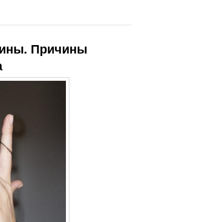
щины. Причины
а