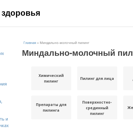
 здоровья
Главная
»
Миндально-молочный пилинг
Миндально-молочный пил
их
Химический
Пилинг для лица
пилинг
ния
я,
Поверхностно-
Препараты для
Же
срединный
пилинга
пилинг
ть и
чках
Миндально-
Миндально-