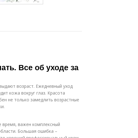
ать. Все об уходе за
и выдают возраст. Ежедневный уход
ядит кожа вокруг глаз. Красота
обен не только замедлить возрастные
жи.
е время, важен комплексный
области. Большая ошибка –
это хороший профессиональный крем,