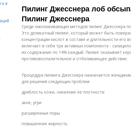
га в
салициловый
яблочный
Пилинг Джесснера лоб обсып
пилинг
пилинг
Пилинг Джесснера
даций
Среди омолаживающих методов пилинг Джесснера по
Это деликатный пилинг, который может быть поверх
.
концентрации кислот в составе и длительности его в
включает в себя три активных компонента - салицило
их содержание по 14% каждый. Пилинг оказывает кер
противовоспалительное и отбеливающее действие.
Процедура пилинга Джесснера назначается женщинам 
для решения следующих проблем:
дряблость кожи, снижение ее плотности
акне, угри
расширенные поры
повышенная жирность