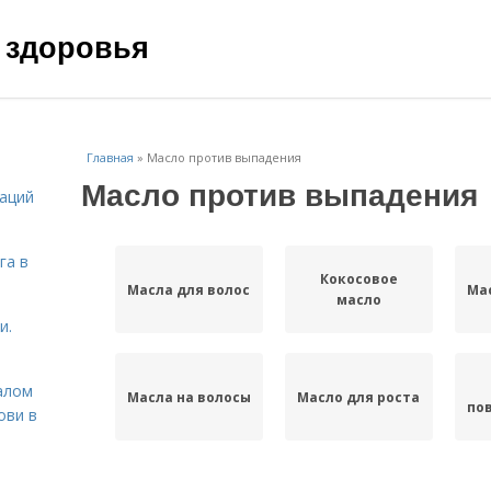
 здоровья
Главная
»
Масло против выпадения
Масло против выпадения
даций
га в
Кокосовое
Масла для волос
Ма
масло
и.
алом
Масла на волосы
Масло для роста
по
ови в