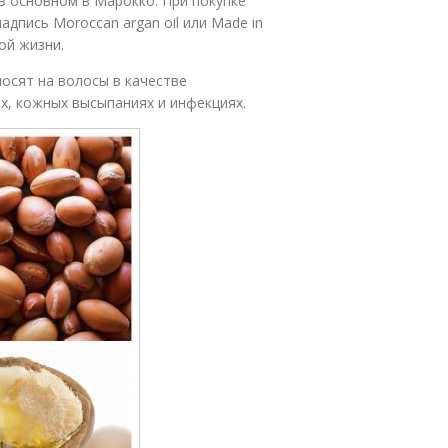
в основном в Марокко. При покупке
адпись Moroccan argan oil или Made in
ной жизни.
осят на волосы в качестве
х, кожных высыпаниях и инфекциях.