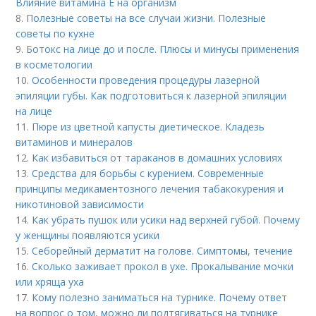
Влияние витамина E на организм
8.
Полезные советы на все случаи жизни. Полезные
советы по кухне
9.
Ботокс на лице до и после. Плюсы и минусы применения
в косметологии
10.
Особенности проведения процедуры лазерной
эпиляции губы. Как подготовиться к лазерной эпиляции
на лице
11.
Пюре из цветной капусты диетическое. Кладезь
витаминов и минералов
12.
Как избавиться от тараканов в домашних условиях
13.
Средства для борьбы с курением. Современные
принципы медикаментозного лечения табакокурения и
никотиновой зависимости
14.
Как убрать пушок или усики над верхней губой. Почему
у женщины появляются усики
15.
Себорейный дерматит на голове. Cимптомы, течение
16.
Сколько заживает прокол в ухе. Прокалывание мочки
или хряща уха
17.
Кому полезно заниматься на турнике. Почему ответ
на вопрос о том, можно ли подтягиваться на турнике