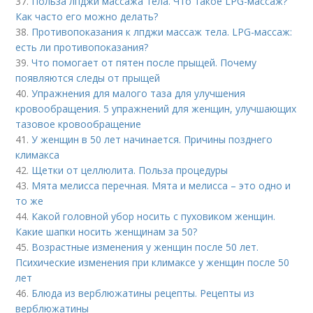
37.
Польза лпджи массажа тела. Что такое LPG-массаж?
Как часто его можно делать?
38.
Противопоказания к лпджи массаж тела. LPG-массаж:
есть ли противопоказания?
39.
Что помогает от пятен после прыщей. Почему
появляются следы от прыщей
40.
Упражнения для малого таза для улучшения
кровообращения. 5 упражнений для женщин, улучшающих
тазовое кровообращение
41.
У женщин в 50 лет начинается. Причины позднего
климакса
42.
Щетки от целлюлита. Польза процедуры
43.
Мята мелисса перечная. Мята и мелисса – это одно и
то же
44.
Какой головной убор носить с пуховиком женщин.
Какие шапки носить женщинам за 50?
45.
Возрастные изменения у женщин после 50 лет.
Психические изменения при климаксе у женщин после 50
лет
46.
Блюда из верблюжатины рецепты. Рецепты из
верблюжатины