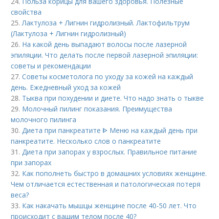
24.
Польза корицы для вашего здоровья. Полезные
свойства
25.
Лактулоза + Лигнин гидролизный. Лактофильтрум
(Лактулоза + Лигнин гидролизный)
26.
На какой день выпадают волосы после лазерной
эпиляции. Что делать после первой лазерной эпиляции:
советы и рекомендации
27.
Советы косметолога по уходу за кожей на каждый
день. Ежедневный уход за кожей
28.
Тыква при похудении и диете. Что надо знать о тыкве
29.
Молочный пилинг показания. Преимущества
молочного пилинга
30.
Диета при панкреатите ᐈ Меню на каждый день при
панкреатите. Несколько слов о панкреатите
31.
Диета при запорах у взрослых. Правильное питание
при запорах
32.
Как пополнеть быстро в домашних условиях женщине.
Чем отличается естественная и патологическая потеря
веса?
33.
Как накачать мышцы женщине после 40-50 лет. Что
происходит с вашим телом после 40?