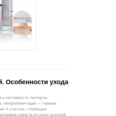
й. Особенности ухода
я и системности. Эксперты
а, гиперпигментация — главные
жи. К счастью, с помощью
антиэйдж-средств по уходу за кожей