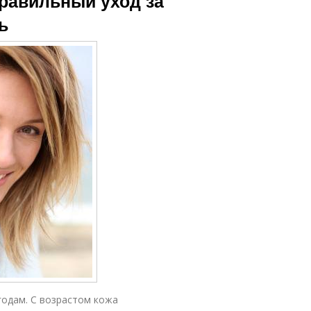
Правильный уход за
ь
годам. С возрастом кожа