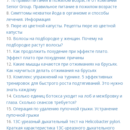
7.
10 правил питания в пожилом возрасте от компании
Senior Group. Правильное питание в пожилом возрасте
8.
Симптомы нехватки йода в организме и способы
лечения. Информация
9.
Пюре из цветной капусты. Рецепты пюре из цветной
капусты
10.
Волосы на подбородке у женщин. Почему на
подбородке растут волосы?
11.
Как продолжить похудение при эффекте плато.
Эффект плато при похудении: причины
12.
Какие мышцы качаются при отжиманиях на брусьях.
Как научиться делать отжимания на брусьях
13.
Комплекс упражнений на турнике. 5 эффективных
тренировок для быстрого роста подтягиваний. Это нужно
знать каждому
14.
Сколько единиц ботокса уходит на лоб и межбровку и
глаза. Сколько сеансов требуется?
15.
Операция по удалению пупочной грыжи. Устранение
пупочной грыжи
16.
13С-уреазный дыхательный тест на Helicobacter pylori.
Краткая характеристика 13С-уреазного дыхательного