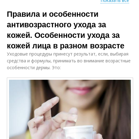
Показать все
Правила и особенности
Антивозрастная
Косметика от
косметика
подделки
антивозрастного ухода за
кожей. Особенности ухода за
кожей лица в разном возрасте
Уходовые процедуры принесут результат, если, выбирая
средства и формулы, принимать во внимание возрастные
особенности дермы. Это: