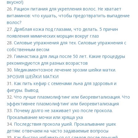
вкусно!)
26.
Рацион питания для укрепления волос. Не хватает
витаминов: что кушать, чтобы предотвратить выпадение
волос?
27.
Дряблая кожа под глазами, что делать. 5 причин
появления мимических морщин вокруг глаз
28.
Силовые упражнения для тех. Силовые упражнения с
собственным весом
29.
Гимнастика для лица после 50 лет. Какие процедуры
рекомендуются для разных возрастов
30.
Медикаментозное лечение эрозии шейки матки.
ЭРОЗИЯ ШЕЙКИ МАТКИ
31.
Как пить кефир с семенами льна для здоровья и
фигуры. Вывод
32.
Что лучше плазмолифтинг или биоревитализация. Что
эффективнее плазмолифтинг или биоревитализация
33.
Почему долго не заживает ухо после прокола.
Прокалывание мочки или хряща уха
34.
Последствия прокола ушей. Прокалывание ушек
детям: отвечаем на часто задаваемые вопросы
35.
Как быстро избавиться от следов после прыщей.