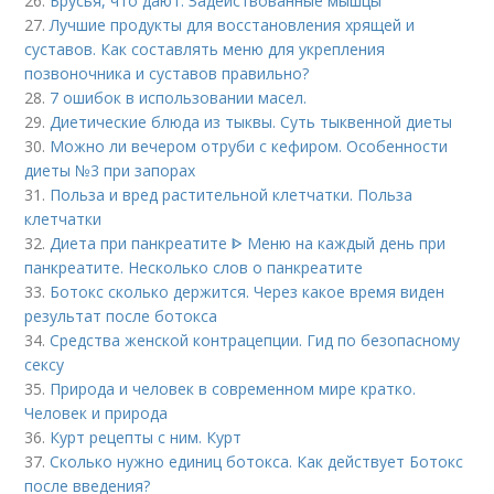
26.
Брусья, что дают. Задействованные мышцы
27.
Лучшие продукты для восстановления хрящей и
суставов. Как составлять меню для укрепления
позвоночника и суставов правильно?
28.
7 ошибок в использовании масел.
29.
Диетические блюда из тыквы. Суть тыквенной диеты
30.
Можно ли вечером отруби с кефиром. Особенности
диеты №3 при запорах
31.
Польза и вред растительной клетчатки. Польза
клетчатки
32.
Диета при панкреатите ᐈ Меню на каждый день при
панкреатите. Несколько слов о панкреатите
33.
Ботокс сколько держится. Через какое время виден
результат после ботокса
34.
Средства женской контрацепции. Гид по безопасному
сексу
35.
Природа и человек в современном мире кратко.
Человек и природа
36.
Курт рецепты с ним. Курт
37.
Сколько нужно единиц ботокса. Как действует Ботокс
после введения?