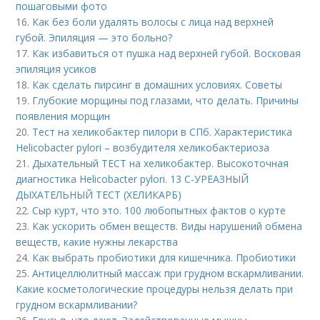
пошаговыми фото
16.
Как без боли удалять волосы с лица над верхней
губой. Эпиляция — это больно?
17.
Как избавиться от пушка над верхней губой. Восковая
эпиляция усиков
18.
Как сделать пирсинг в домашних условиях. Советы
19.
Глубокие морщины под глазами, что делать. Причины
появления морщин
20.
Тест на хеликобактер пилори в СПб. Характеристика
Helicobacter pylori – возбудителя хеликобактериоза
21.
Дыхательный ТЕСТ на хеликобактер. Высокоточная
диагностика Helicobacter pylori. 13 C-УРЕАЗНЫЙ
ДЫХАТЕЛЬНЫЙ ТЕСТ (ХЕЛИКАРБ)
22.
Сыр курт, что это. 100 любопытных фактов о курте
23.
Как ускорить обмен веществ. Виды нарушений обмена
веществ, какие нужны лекарства
24.
Как выбрать пробиотики для кишечника. Пробиотики
25.
Антицеллюлитный массаж при грудном вскармливании.
Какие косметологические процедуры нельзя делать при
грудном вскармливании?