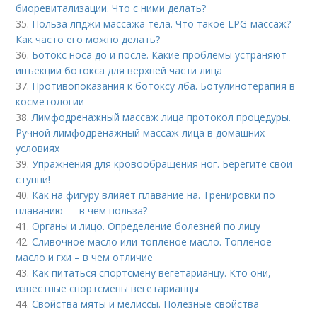
биоревитализации. Что с ними делать?
35.
Польза лпджи массажа тела. Что такое LPG-массаж?
Как часто его можно делать?
36.
Ботокс носа до и после. Какие проблемы устраняют
инъекции ботокса для верхней части лица
37.
Противопоказания к ботоксу лба. Ботулинотерапия в
косметологии
38.
Лимфодренажный массаж лица протокол процедуры.
Ручной лимфодренажный массаж лица в домашних
условиях
39.
Упражнения для кровообращения ног. Берегите свои
ступни!
40.
Как на фигуру влияет плавание на. Тренировки по
плаванию — в чем польза?
41.
Органы и лицо. Определение болезней по лицу
42.
Сливочное масло или топленое масло. Топленое
масло и гхи – в чем отличие
43.
Как питаться спортсмену вегетарианцу. Кто они,
известные спортсмены вегетарианцы
44.
Свойства мяты и мелиссы. Полезные свойства