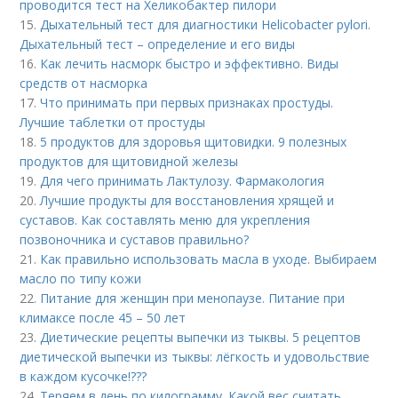
проводится тест на Хеликобактер пилори
15.
Дыхательный тест для диагностики Helicobacter pylori.
Дыхательный тест – определение и его виды
16.
Как лечить насморк быстро и эффективно. Виды
средств от насморка
17.
Что принимать при первых признаках простуды.
Лучшие таблетки от простуды
18.
5 продуктов для здоровья щитовидки. 9 полезных
продуктов для щитовидной железы
19.
Для чего принимать Лактулозу. Фармакология
20.
Лучшие продукты для восстановления хрящей и
суставов. Как составлять меню для укрепления
позвоночника и суставов правильно?
21.
Как правильно использовать масла в уходе. Выбираем
масло по типу кожи
22.
Питание для женщин при менопаузе. Питание при
климаксе после 45 – 50 лет
23.
Диетические рецепты выпечки из тыквы. 5 рецептов
диетической выпечки из тыквы: лёгкость и удовольствие
в каждом кусочке!???
24.
Теряем в день по килограмму. Какой вес считать