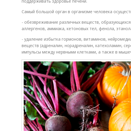
поддерживать здоровье печени.
Самый большой орган в организме человека осущест
- обезвреживание различных веществ, образующихся 
аллергенов, аммиака, кетоновых тел, фенола, этанола
- удаление избытка гормонов, витаминов, нейромеди
веществ (адреналин, норадреналин, катехоламин, се
импульсы между нервными клетками, а также в мыше