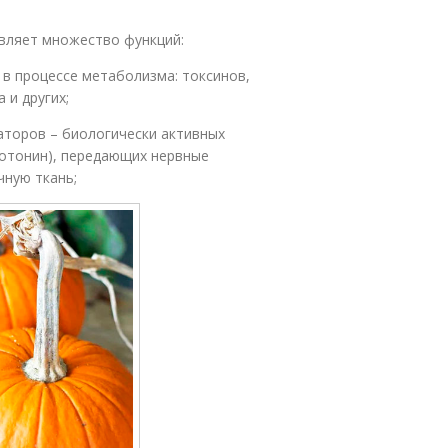
вляет множество функций:
в процессе метаболизма: токсинов,
 и других;
аторов – биологически активных
ротонин), передающих нервные
чную ткань;