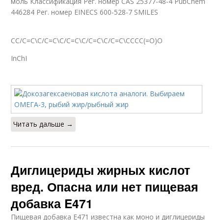
моль Классификация Рег. номер CAS 25377-48-4 PubChem
446284 Рег. номер EINECS 600-528-7 SMILES
CC/C=C\C/C=C\C/C=C\C/C=C\C/C=C\CCCC(=O)O
InChI
Читать дальше →
Диглицериды жирных кислот
вред. Опасна или нет пищевая
добавка E471
Пищевая добавка E471 известна как моно и диглицериды