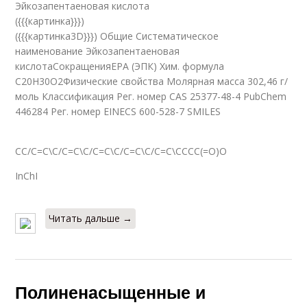
Эйкозапентаеновая кислота
({{{картинка}}})
({{{картинка3D}}}) Общие Систематическое
наименование Эйкозапентаеновая
кислотаСокращенияEPA (ЭПК) Хим. формула
C20H30O2Физические свойства Молярная масса 302,46 г/
моль Классификация Рег. номер CAS 25377-48-4 PubChem
446284 Рег. номер EINECS 600-528-7 SMILES
CC/C=C\C/C=C\C/C=C\C/C=C\C/C=C\CCCC(=O)O
InChI
Читать дальше →
Полиненасыщенные и