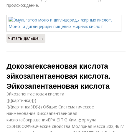
происхождение.
Читать дальше →
Докозагексаеновая кислота
эйкозапентаеновая кислота.
Эйкозапентаеновая кислота
Эйкозапентаеновая кислота
({{{картинка}}})
({{{картинка3D}}}) Общие Систематическое
наименование Эйкозапентаеновая
кислотаСокращенияEPA (ЭПК) Хим. формула
C20H30O2Физические свойства Молярная масса 302,46 г/