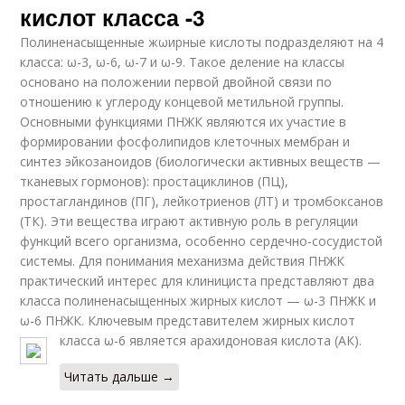
кислот класса -3
Полиненасыщенные жωирные кислоты подразделяют на 4
класса: ω-3, ω-6, ω-7 и ω-9. Такое деление на классы
основано на положении первой двойной связи по
отношению к углероду концевой метильной группы.
Основными функциями ПНЖК являются их участие в
формировании фосфолипидов клеточных мембран и
синтез эйкозаноидов (биологически активных веществ —
тканевых гормонов): простациклинов (ПЦ),
простагландинов (ПГ), лейкотриенов (ЛТ) и тромбоксанов
(ТК). Эти вещества играют активную роль в регуляции
функций всего организма, особенно сердечно-сосудистой
системы. Для понимания механизма действия ПНЖК
практический интерес для клинициста представляют два
класса полиненасыщенных жирных кислот — ω-3 ПНЖК и
ω-6 ПНЖК. Ключевым представителем жирных кислот
класса ω-6 является арахидоновая кислота (АК).
Читать дальше →