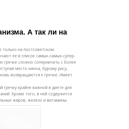
анизма. А так ли на
е только на постсоветском
ючают ее в список самых-самых-супер-
ях гречке сложно соперничать с более
ступая место киноа, бурому рису,
вновь возвращаются к гречке. Имеет
й гречку крайне важной в диете для
аний. Кроме того, в ней содержится
льных жиров, железо и витамины.