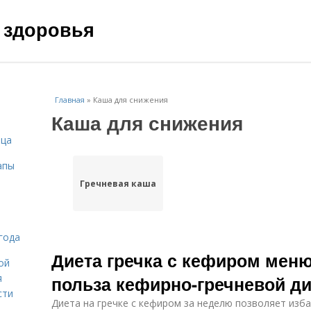
 здоровья
Главная
»
Каша для снижения
Каша для снижения
ица
апы
Гречневая каша
года
Диета гречка с кефиром меню
ой
я
польза кефирно-гречневой д
сти
Диета на гречке с кефиром за неделю позволяет избав