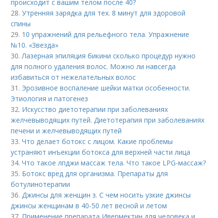
происходит с вашим телом после 40?
28.
Утренняя зарядка для тех. 8 минут для здоровой
спины
29.
10 упражнений для рельефного тела. Упражнение
№10. «Звезда»
30.
Лазерная эпиляция бикини сколько процедур нужно
для полного удаления волос. Можно ли навсегда
избавиться от нежелательных волос
31.
Эрозивное воспаление шейки матки особенности.
Этиология и патогенез
32.
Искусство диетотерапии при заболеваниях
желчевыводящих путей. Диетотерапия при заболеваниях
печени и желчевыводящих путей
33.
Что делает ботокс с лицом. Какие проблемы
устраняют инъекции ботокса для верхней части лица
34.
Что такое лпджи массаж тела. Что такое LPG-массаж?
35.
Ботокс вред для организма. Препараты для
ботулинотерапии
36.
Джинсы для женщин з. С чем носить узкие джинсы
джинсы женщинам в 40-50 лет весной и летом
37.
Применение препарата Ивермектин для человека и