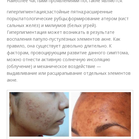
Наиболее частыми проявлениями постакне являются:
гиперпигментация;застойные пятна;расширенные
поры;патологические рубцы;формирование атером (кист
сальных желёз) и милиумов (белых угрей).
Гиперпигментация может возникать в результате
воспаления папуло-пустулёзных элементов акне. Как
правило, она существует довольно длительно. К
факторам, провоцирующим развитие данного симптома,
можно отнести активную солнечную инсоляцию
(облучение) и механическое воздействие —
выдавливание или расцарапывание отдельных элементов
акне.