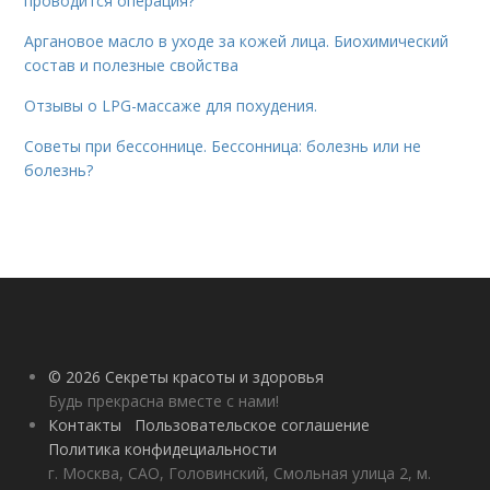
проводится операция?
Аргановое масло в уходе за кожей лица. Биохимический
состав и полезные свойства
Отзывы о LPG-массаже для похудения.
Советы при бессоннице. Бессонница: болезнь или не
болезнь?
© 2026 Секреты красоты и здоровья
Будь прекрасна вместе с нами!
Контакты
Пользовательское соглашение
Политика конфидециальности
г. Москва, САО, Головинский, Смольная улица 2, м.