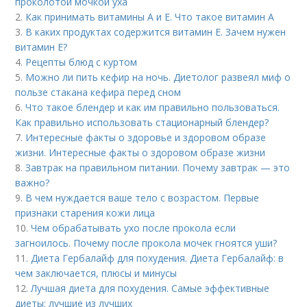
проколотой мочкой уха
2.
Как принимать витамины А и Е. Что такое витамин А
3.
В каких продуктах содержится витамин Е. Зачем нужен
витамин Е?
4.
Рецепты блюд с куртом
5.
Можно ли пить кефир на ночь. Диетолог развеял миф о
пользе стакана кефира перед сном
6.
Что такое блендер и как им правильно пользоваться.
Как правильно использовать стационарный блендер?
7.
Интересные факты о здоровье и здоровом образе
жизни. Интересные факты о здоровом образе жизни
8.
Завтрак на правильном питании. Почему завтрак — это
важно?
9.
В чем нуждается ваше тело с возрастом. Первые
признаки старения кожи лица
10.
Чем обрабатывать ухо после прокола если
загноилось. Почему после прокола мочек гноятся уши?
11.
Диета Гербалайф для похудения. Диета Гербалайф: в
чем заключается, плюсы и минусы
12.
Лучшая диета для похудения. Самые эффективные
диеты: лучшие из лучших