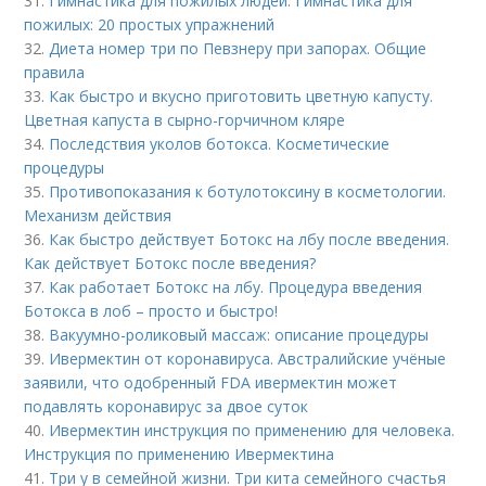
31.
Гимнастика для пожилых людей. Гимнастика для
пожилых: 20 простых упражнений
32.
Диета номер три по Певзнеру при запорах. Общие
правила
33.
Как быстро и вкусно приготовить цветную капусту.
Цветная капуста в сырно-горчичном кляре
34.
Последствия уколов ботокса. Косметические
процедуры
35.
Противопоказания к ботулотоксину в косметологии.
Механизм действия
36.
Как быстро действует Ботокс на лбу после введения.
Как действует Ботокс после введения?
37.
Как работает Ботокс на лбу. Процедура введения
Ботокса в лоб – просто и быстро!
38.
Вакуумно-роликовый массаж: описание процедуры
39.
Ивермектин от коронавируса. Австралийские учёные
заявили, что одобренный FDA ивермектин может
подавлять коронавирус за двое суток
40.
Ивермектин инструкция по применению для человека.
Инструкция по применению Ивермектина
41.
Три у в семейной жизни. Три кита семейного счастья