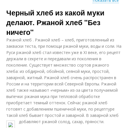
Показать все
Черный хлеб из какой муки
Черный хлеб
Дарницкий хлеб
делают. Ржаной хлеб "Без
ничего"
Ржаной хлеб . Ржаной хлеб – хлеб, приготовленный из
Хлеб для цвета
Муки в хлебопечке
закваски теста, при помощи ржаной муки, воды и соли. На
Руси ржаной хлеб стал известен уже в XI веке, его рецепт
держали в секрете и передавали из поколения в
поколение. Существует множество сортов ржаного
хлеба: из обдирной, обойной, сеяной муки, простой,
Хлеб в хлебопечке
Серый хлеб
заварной, житный. Ржаной хлеб очень распространен в
России и на территории всей Северной Европы. Ржаной
хлеб также называют «черным» из-за цвета получаемой
выпечки: ржаная мука при тепловой обработке
приобретает темный оттенок. Сейчас ржаной хлеб
Хлеб из ржаной и
готовят с добавлением пшеничной муки, по рецептуре
такой хлеб бывает простой и заварной. В заварной хлеб
добавляют ржаной солод, сахар, пряности.