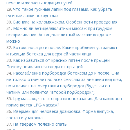
печени и желчевыводящих путей
29.
Что такое гусиные лапки под глазами. Как убрать
гусиные лапки вокруг глаз
30.
Бионика на коломяжском. Особенности проведения
31.
Можно ли антицеллюлитный массаж при грудном
вскармливании. Антицеллюлитный массаж: когда же
можно
32.
Ботокс носа до и после. Какие проблемы устраняют
инъекции ботокса для верхней части лица
33.
Как избавиться от красных пятен после прыщей.
Почему появляются следы от прыщей
34.
Расслабление подбородка ботоксом до и после. Она
не только отвечает во всех смыслах за внешний вид шеи,
но и влияет на: очертания подбородка (будет ли он
четким или появится "второй подбородок");
35.
Lpg массаж, что это противопоказания. Для каких зон
применяется LPG-массаж?
36.
Ивермек для человека дозировка. Форма выпуска,
состав и упаковка
37.
На твердом полезно спать.