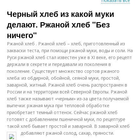
Показать все
Черный хлеб из какой муки
Бородинский хлеб
Хлеба по госту
делают. Ржаной хлеб "Без
ничего"
Ржаной хлеб . Ржаной хлеб – хлеб, приготовленный из
Белый хлеб
Хлеб на молоке
закваски теста, при помощи ржаной муки, воды и соли. На
Руси ржаной хлеб стал известен уже в XI веке, его рецепт
держали в секрете и передавали из поколения в
поколение. Существует множество сортов ржаного
хлеба: из обдирной, обойной, сеяной муки, простой,
заварной, житный. Ржаной хлеб очень распространен в
России и на территории всей Северной Европы. Ржаной
хлеб также называют «черным» из-за цвета получаемой
выпечки: ржаная мука при тепловой обработке
приобретает темный оттенок. Сейчас ржаной хлеб
готовят с добавлением пшеничной муки, по рецептуре
такой хлеб бывает простой и заварной. В заварной хлеб
добавляют ржаной солод, сахар, пряности.