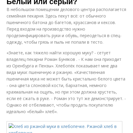
Белый или серый?
В небольшом помещении делового центра располагается
семейная пекарня. Здесь пекут всё: от обычного
пшеничного батона до багетов, круассанов и кексов.
Перед входом на производство нужно
продезинфицировать руки и обувь, переодеться в спец­
одежду, чтобы грязь и пыль не попали в тесто.
«Знаете, как тяжело найти хорошую муку? - сетует
владелец пекарни Роман Буняков . - К нам она приходит
из Оренбурга и Пензы». Хлебопёк показывает мне два
вида муки: пшеничную и ржаную. «Качественная
пшеничная мука не может быть кристально белого цвета
- она цвета слоновой кости, бархатная, немного
крахмальная на ощупь, но при этом должна хрустеть,
если её сжать в руке. - Роман это тут же демонстрирует. -
Однако её отбеливают, чтобы продать покупателю
идеально «белый» хлеб».