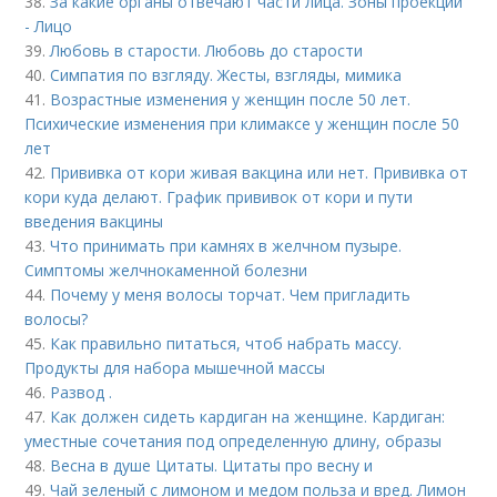
38.
За какие органы отвечают части лица. Зоны проекций
- Лицо
39.
Любовь в старости. Любовь до старости
40.
Симпатия по взгляду. Жесты, взгляды, мимика
41.
Возрастные изменения у женщин после 50 лет.
Психические изменения при климаксе у женщин после 50
лет
42.
Прививка от кори живая вакцина или нет. Прививка от
кори куда делают. График прививок от кори и пути
введения вакцины
43.
Что принимать при камнях в желчном пузыре.
Симптомы желчнокаменной болезни
44.
Почему у меня волосы торчат. Чем пригладить
волосы?
45.
Как правильно питаться, чтоб набрать массу.
Продукты для набора мышечной массы
46.
Развод .
47.
Как должен сидеть кардиган на женщине. Кардиган:
уместные сочетания под определенную длину, образы
48.
Весна в душе Цитаты. Цитаты про весну и
49.
Чай зеленый с лимоном и медом польза и вред. Лимон