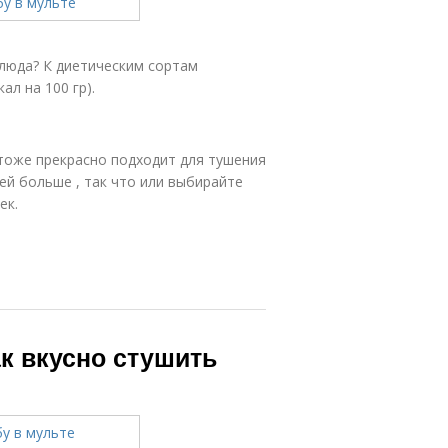
люда? К диетическим сортам
ал на 100 гр).
 тоже прекрасно подходит для тушения
ей больше , так что или выбирайте
ек.
ак вкусно стушить