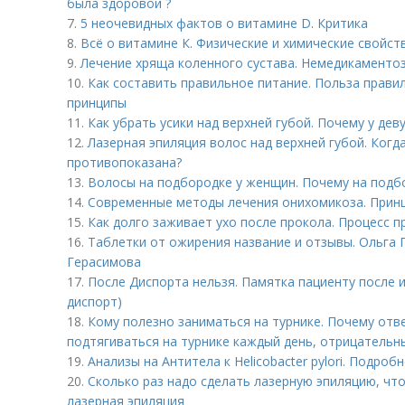
была здоровой ?
7.
5 неочевидных фактов о витамине D. Критика
8.
Всё о витамине К. Физические и химические свойст
9.
Лечение хряща коленного сустава. Немедикаменто
10.
Как составить правильное питание. Польза прави
принципы
11.
Как убрать усики над верхней губой. Почему у дев
12.
Лазерная эпиляция волос над верхней губой. Когд
противопоказана?
13.
Волосы на подбородке у женщин. Почему на подб
14.
Современные методы лечения онихомикоза. Прин
15.
Как долго заживает ухо после прокола. Процесс п
16.
Таблетки от ожирения название и отзывы. Ольга Г
Герасимова
17.
После Диспорта нельзя. Памятка пациенту после 
диспорт)
18.
Кому полезно заниматься на турнике. Почему отв
подтягиваться на турнике каждый день, отрицательн
19.
Анализы на Антитела к Helicobacter pylori. Подро
20.
Сколько раз надо сделать лазерную эпиляцию, чт
лазерная эпиляция