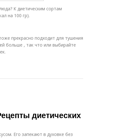
люда? К диетическим сортам
ал на 100 гр).
 тоже прекрасно подходит для тушения
ей больше , так что или выбирайте
ек.
Рецепты диетических
сом. Его запекают в духовке без