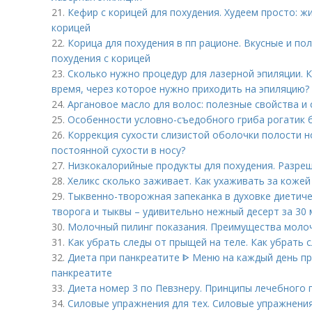
21.
Кефир с корицей для похудения. Худеем просто: 
корицей
22.
Корица для похудения в пп рационе. Вкусные и по
похудения с корицей
23.
Сколько нужно процедур для лазерной эпиляции. 
время, через которое нужно приходить на эпиляцию?
24.
Аргановое масло для волос: полезные свойства и
25.
Особенности условно-съедобного гриба рогатик 
26.
Коррекция сухости слизистой оболочки полости н
постоянной сухости в носу?
27.
Низкокалорийные продукты для похудения. Разре
28.
Хеликс сколько заживает. Как ухаживать за кожей
29.
Тыквенно-творожная запеканка в духовке диетиче
творога и тыквы – удивительно нежный десерт за 30 
30.
Молочный пилинг показания. Преимущества моло
31.
Как убрать следы от прыщей на теле. Как убрать 
32.
Диета при панкреатите ᐈ Меню на каждый день пр
панкреатите
33.
Диета номер 3 по Певзнеру. Принципы лечебного 
34.
Силовые упражнения для тех. Силовые упражнени