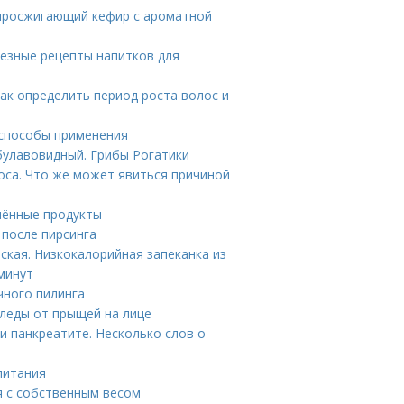
жиросжигающий кефир с ароматной
лезные рецепты напитков для
Как определить период роста волос и
 способы применения
булавовидный. Грибы Рогатики
оса. Что же может явиться причиной
шённые продукты
 после пирсинга
ская. Низкокалорийная запеканка из
минут
чного пилинга
следы от прыщей на лице
и панкреатите. Несколько слов о
питания
я с собственным весом