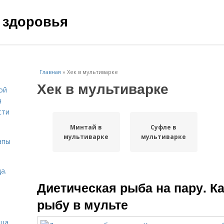
 здоровья
Главная
»
Хек в мультиварке
Хек в мультиварке
ой
я
сти
Минтай в
Суфле в
мультиварке
мультиварке
апы
а.
Диетическая рыба на пару. К
рыбу в мульте
ица