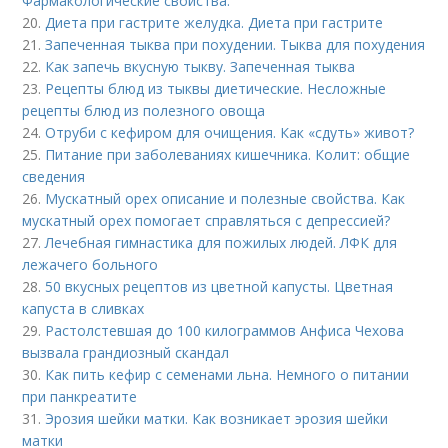
Фармакологические свойства:
20.
Диета при гастрите желудка. Диета при гастрите
21.
Запеченная тыква при похудении. Тыква для похудения
22.
Как запечь вкусную тыкву. Запеченная тыква
23.
Рецепты блюд из тыквы диетические. Несложные
рецепты блюд из полезного овоща
24.
Отруби с кефиром для очищения. Как «сдуть» живот?
25.
Питание при заболеваниях кишечника. Колит: общие
сведения
26.
Мускатный орех описание и полезные свойства. Как
мускатный орех помогает справляться с депрессией?
27.
Лечебная гимнастика для пожилых людей. ЛФК для
лежачего больного
28.
50 вкусных рецептов из цветной капусты. Цветная
капуста в сливках
29.
Растолстевшая до 100 килограммов Анфиса Чехова
вызвала грандиозный скандал
30.
Как пить кефир с семенами льна. Немного о питании
при панкреатите
31.
Эрозия шейки матки. Как возникает эрозия шейки
матки