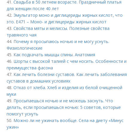
41.
Свадьба в 50 летнем возрасте. Праздничный платья
для женщин после 40 лет
42.
Эмульгатор моно и диглицериды жирных кислот, что
это. Е471 – Моно- и диглицериды жирных кислот
43.
Свойства мяты и мелиссы. Полезные свойства
травяного чая
44.
Почему я просыпаюсь ночью и не могу уснуть.
Физиологические
45.
Как подкачать мышцы спины. Анатомия
46.
Шорты с высокой талией с чем носить. Особенности и
преимущества фасона
47.
Как лечить болезни суставов. Как лечить заболевания
суставов в домашних условиях
48.
Отказ от хлеба. Хлеб и изделия из белой очищенной
муки
49.
Просыпаешься ночью и не можешь заснуть. Что
делать, если просыпаешься ночью: 5 советов, которые
помогут уснуть
50.
Можно ли не ужинать вообще. Села на диету «Минус
ужин»