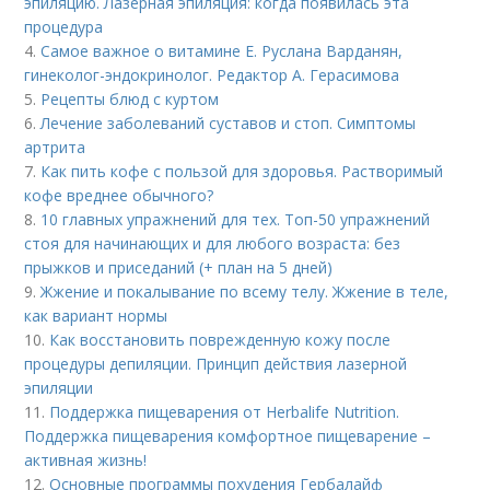
эпиляцию. Лазерная эпиляция: когда появилась эта
процедура
4.
Самое важное о витамине Е. Руслана Варданян,
гинеколог-эндокринолог. Редактор А. Герасимова
5.
Рецепты блюд с куртом
6.
Лечение заболеваний суставов и стоп. Симптомы
артрита
7.
Как пить кофе с пользой для здоровья. Растворимый
кофе вреднее обычного?
8.
10 главных упражнений для тех. Топ-50 упражнений
стоя для начинающих и для любого возраста: без
прыжков и приседаний (+ план на 5 дней)
9.
Жжение и покалывание по всему телу. Жжение в теле,
как вариант нормы
10.
Как восстановить поврежденную кожу после
процедуры депиляции. Принцип действия лазерной
эпиляции
11.
Поддержка пищеварения от Herbalife Nutrition.
Поддержка пищеварения комфортное пищеварение –
активная жизнь!
12.
Основные программы похудения Гербалайф