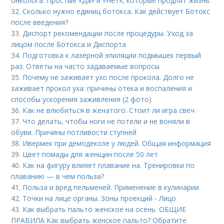
онколога: Простые «Да» и «Нет», которые продлят жизнь
32.
Сколько нужно единиц ботокса. Как действует Ботокс
после введения?
33.
Диспорт рекомендации после процедуры. Уход за
лицом после Ботокса и Диспорта
34.
Подготовка к лазерной эпиляции подмышек первый
раз. Ответы на часто задаваемые вопросы
35.
Почему не заживает ухо после прокола. Долго не
заживает прокол уха: причины отека и воспаления и
способы ускорения заживления (2 фото)
36.
Как не влюбиться в женатого. Стоит ли игра свеч
37.
Что делать, чтобы ноги не потели и не воняли в
обуви. Причины потливости ступней
38.
Ивермек при демодекозе у людей. Общая информация
39.
Цвет помады для женщин после 50 лет
40.
Как на фигуру влияет плавание на. Тренировки по
плаванию — в чем польза?
41.
Польза и вред пельменей. Применение в кулинарии
42.
Точки на лице органы. Зоны проекций - Лицо
43.
Как выбрать пальто женское на осень. ОБЩИЕ
ПРАВИЛА Как выбрать женское пальто? Обратите