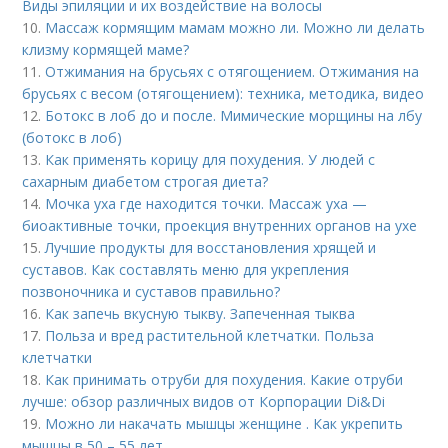
Виды эпиляции и их воздействие на волосы
10.
Массаж кормящим мамам можно ли. Можно ли делать
клизму кормящей маме?
11.
Отжимания на брусьях с отягощением. Отжимания на
брусьях с весом (отягощением): техника, методика, видео
12.
Ботокс в лоб до и после. Мимические морщины на лбу
(ботокс в лоб)
13.
Как применять корицу для похудения. У людей с
сахарным диабетом строгая диета?
14.
Мочка уха где находится точки. Массаж уха —
биоактивные точки, проекция внутренних органов на ухе
15.
Лучшие продукты для восстановления хрящей и
суставов. Как составлять меню для укрепления
позвоночника и суставов правильно?
16.
Как запечь вкусную тыкву. Запеченная тыква
17.
Польза и вред растительной клетчатки. Польза
клетчатки
18.
Как принимать отруби для похудения. Какие отруби
лучше: обзор различных видов от Корпорации Di&Di
19.
Можно ли накачать мышцы женщине . Как укрепить
мышцы в 50 – 55 лет