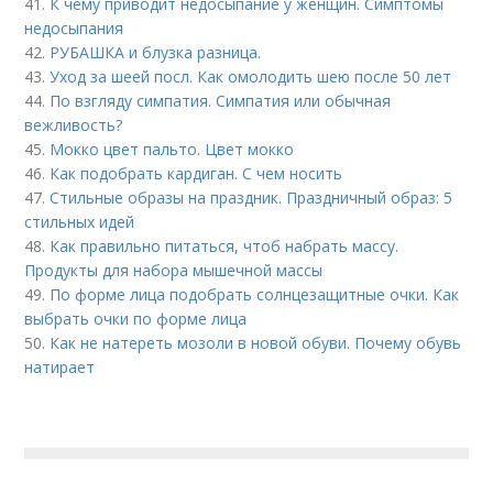
41.
К чему приводит недосыпание у женщин. Симптомы
недосыпания
42.
РУБАШКА и блузка разница.
43.
Уход за шеей посл. Как омолодить шею после 50 лет
44.
По взгляду симпатия. Симпатия или обычная
вежливость?
45.
Мокко цвет пальто. Цвет мокко
46.
Как подобрать кардиган. С чем носить
47.
Стильные образы на праздник. Праздничный образ: 5
стильных идей
48.
Как правильно питаться, чтоб набрать массу.
Продукты для набора мышечной массы
49.
По форме лица подобрать солнцезащитные очки. Как
выбрать очки по форме лица
50.
Как не натереть мозоли в новой обуви. Почему обувь
натирает