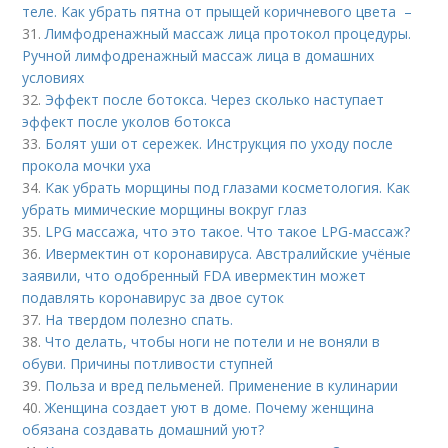
теле. Как убрать пятна от прыщей коричневого цвета –
31.
Лимфодренажный массаж лица протокол процедуры.
Ручной лимфодренажный массаж лица в домашних
условиях
32.
Эффект после ботокса. Через сколько наступает
эффект после уколов ботокса
33.
Болят уши от сережек. Инструкция по уходу после
прокола мочки уха
34.
Как убрать морщины под глазами косметология. Как
убрать мимические морщины вокруг глаз
35.
LPG массажа, что это такое. Что такое LPG-массаж?
36.
Ивермектин от коронавируса. Австралийские учёные
заявили, что одобренный FDA ивермектин может
подавлять коронавирус за двое суток
37.
На твердом полезно спать.
38.
Что делать, чтобы ноги не потели и не воняли в
обуви. Причины потливости ступней
39.
Польза и вред пельменей. Применение в кулинарии
40.
Женщина создает уют в доме. Почему женщина
обязана создавать домашний уют?