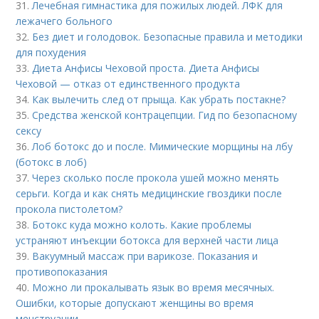
31.
Лечебная гимнастика для пожилых людей. ЛФК для
лежачего больного
32.
Без диет и голодовок. Безопасные правила и методики
для похудения
33.
Диета Анфисы Чеховой проста. Диета Анфисы
Чеховой — отказ от единственного продукта
34.
Как вылечить след от прыща. Как убрать постакне?
35.
Средства женской контрацепции. Гид по безопасному
сексу
36.
Лоб ботокс до и после. Мимические морщины на лбу
(ботокс в лоб)
37.
Через сколько после прокола ушей можно менять
серьги. Когда и как снять медицинские гвоздики после
прокола пистолетом?
38.
Ботокс куда можно колоть. Какие проблемы
устраняют инъекции ботокса для верхней части лица
39.
Вакуумный массаж при варикозе. Показания и
противопоказания
40.
Можно ли прокалывать язык во время месячных.
Ошибки, которые допускают женщины во время
менструации