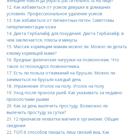
женщине навсегда убрать растительность на лице?
12.
Как избавиться от усиков девушке в домашних
условиях. Профессиональное удаление усиков
13.
Как избавиться от пигментных пятен. Симптомы
гиперпигментации кожи
14.
Диета Гербалайф для похудения. Диета Гербалайф: в
чем заключается, плюсы и минусы
15.
Массаж кормящим мамам можно ли. Можно ли делать
клизму кормящей маме?
16.
Вредные физические нагрузки на позвоночник. Что
такое остеохондроз позвоночника.
17.
Есть ли польза отжиманий на брусьях. Можно ли
заниматься на брусьях каждый день
18.
Упражнение Уголок на полу. Уголок на полу
19.
Уход после прокола ушей. Как ухаживать за недавно
проколотыми ушами
20.
Как за день вылечить простуду. Возможно ли
вылечить простуду за сутки?
21.
12 признаков нехватки магния в организме. Общие
сведения
22.
ТОП-6 способов придать лицу свежий вид. Как