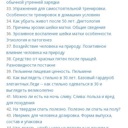
обычной утренней зарядки
33.
Упражнения для самостоятельной тренировки.
Особенности тренировок в домашних условиях
34.
Как убрать живот после 50 лет. Диетология
35.
Причины эрозии шейки матки. Общие сведения
36.
Эрозивное воспаление шейки матки особенности.
Этиология и патогенез
37.
Воздействие человека на природу. Позитивное
влияние человека на природу
38.
Средство от красных пятен после прыщей.
Разновидности постакне
39.
Пельмени пищевая ценность. Пельмени
40.
Как выглядеть стильно в 30 лет. Базовый гардероб
элегантных Леди -- как стильно одеваться в 30 и
выглядеть великолепно
41.
Можно ли есть на ночь сливу. Слива: польза и вред
для похудения
42.
На твердом спать полезно. Полезно ли спать на полу?
43.
Ивермек для человека дозировка. Форма выпуска,
состав и упаковка
44.
Что делать, чтобы ноги не потели и не воняли в