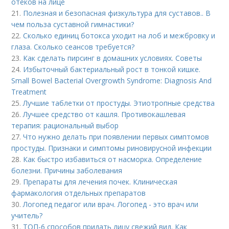
отеков на лице
21.
Полезная и безопасная физкультура для суставов.. В
чем польза суставной гимнастики?
22.
Сколько единиц ботокса уходит на лоб и межбровку и
глаза. Сколько сеансов требуется?
23.
Как сделать пирсинг в домашних условиях. Советы
24.
Избыточный бактериальный рост в тонкой кишке.
Small Bowel Bacterial Overgrowth Syndrome: Diagnosis And
Treatment
25.
Лучшие таблетки от простуды. Этиотропные средства
26.
Лучшее средство от кашля. Противокашлевая
терапия: рациональный выбор
27.
Что нужно делать при появлении первых симптомов
простуды. Признаки и симптомы риновирусной инфекции
28.
Как быстро избавиться от насморка. Определение
болезни. Причины заболевания
29.
Препараты для лечения почек. Клиническая
фармакология отдельных препаратов
30.
Логопед педагог или врач. Логопед - это врач или
учитель?
31.
ТОП-6 способов придать лицу свежий вид. Как