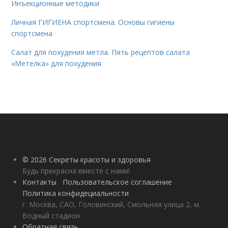
Инъекционные методики
Личная ГИГИЕНА спортсмена. Основы гигиены
спортсмена
Салат для похудения метла. Пять рецептов салата
«Метелка» для похудения
© 2026 Секреты красоты и здоровья
Будь прекрасна вместе с нами!
Контакты
Пользовательское соглашение
Политика конфидециальности
г. Москва, САО, Головинский, Смольная улица 2, м.
Водный стадион
Обратная связь