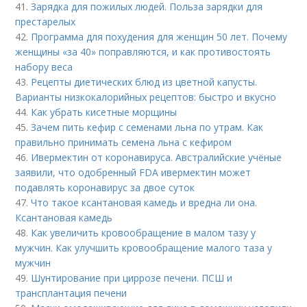
41.
Зарядка для пожилых людей. Польза зарядки для
престарелых
42.
Программа для похудения для женщин 50 лет. Почему
женщины «за 40» поправляются, и как противостоять
набору веса
43.
Рецепты диетических блюд из цветной капусты.
Варианты низкокалорийных рецептов: быстро и вкусно
44.
Как убрать кисетные морщины
45.
Зачем пить кефир с семенами льна по утрам. Как
правильно принимать семена льна с кефиром
46.
Ивермектин от коронавируса. Австралийские учёные
заявили, что одобренный FDA ивермектин может
подавлять коронавирус за двое суток
47.
Что такое ксантановая камедь и вредна ли она.
Ксантановая камедь
48.
Как увеличить кровообращение в малом тазу у
мужчин. Как улучшить кровообращение малого таза у
мужчин
49.
Шунтирование при циррозе печени. ПСШ и
трансплантация печени