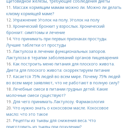
щитовидной железы, требующие соблюдения диеты
11.
Массаж кормящим мамам можно ли. Можно ли делать
клизму кормящей маме?
12.
Упражнение Уголок на полу. Уголок на полу
13.
Хронический бронхит у взрослых. Хронический
бронхит: симптомы и лечение
14.
Что принимать при первых признаках простуды.
Лучшие таблетки от простуды
15.
Лактулоза в лечении функциональных запоров.
Лактулоза в терапии заболеваний органов пищеварения
16.
Как построить меню питания для плоского живота.
Диета для плоского живота: скорректируем питание
17.
Касается 75% людей во всем мире. Почему 75% людей
во всем мире заявляют, что не работают в полную силу?
18.
Лечебные смеси в питании грудных детей. Какие
молочные смеси существуют?
19.
Для чего принимать Лактулозу. Фармакология
20.
Что нужно знать о кокосовом масле. Кокосовое
масло: что это такое
21.
Рецепты из тыквы для снижения веса. Что
приготовить из тыквы при похудении?