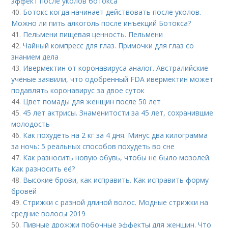
эффект после уколов ботокса
40.
Ботокс когда начинает действовать после уколов.
Можно ли пить алкоголь после инъекций Ботокса?
41.
Пельмени пищевая ценность. Пельмени
42.
Чайный компресс для глаз. Примочки для глаз со
знанием дела
43.
Ивермектин от коронавируса аналог. Австралийские
учёные заявили, что одобренный FDA ивермектин может
подавлять коронавирус за двое суток
44.
Цвет помады для женщин после 50 лет
45.
45 лет актрисы. Знаменитости за 45 лет, сохранившие
молодость
46.
Как похудеть на 2 кг за 4 дня. Минус два килограмма
за ночь: 5 реальных способов похудеть во сне
47.
Как разносить новую обувь, чтобы не было мозолей.
Как разносить её?
48.
Высокие брови, как исправить. Как исправить форму
бровей
49.
Стрижки с разной длиной волос. Модные стрижки на
средние волосы 2019
50.
Пивные дрожжи побочные эффекты для женщин. Что