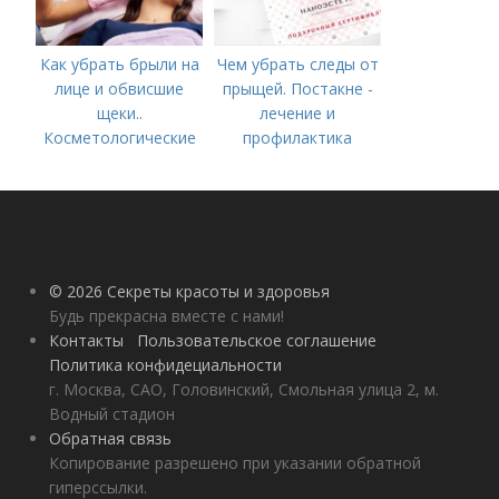
Как убрать брыли на
Чем убрать следы от
лице и обвисшие
прыщей. Постакне -
щеки..
лечение и
Косметологические
профилактика
процедуры
© 2026 Секреты красоты и здоровья
Будь прекрасна вместе с нами!
Контакты
Пользовательское соглашение
Политика конфидециальности
г. Москва, САО, Головинский, Смольная улица 2, м.
Водный стадион
Обратная связь
Копирование разрешено при указании обратной
гиперссылки.