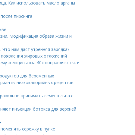
ица. Как использовать масло арганы
 после пирсинга
кве
зни. Модификация образа жизни и
 Что нам даст утренняя зарядка?
ы появления жировых отложений
ему женщины «за 40» поправляются, и
продуктов для беременных
арианты низкокалорийных рецептов:
правильно принимать семена льна с
аняют инъекции ботокса для верхней
н
 поменять сережку в пупке