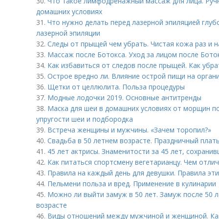
30.
Что такое лимфодренажный массаж для лица. Ру
домашних условиях
31.
Что нужно делать перед лазерной эпиляцией глубо
лазерной эпиляции
32.
Следы от прыщей чем убрать. Чистая кожа раз и н
33.
Массаж после Ботокса. Уход за лицом после Бото
34.
Как избавиться от следов после прыщей. Как убра
35.
Острое вредно ли. Влияние острой пищи на орган
36.
Щетки от целлюлита. Польза процедуры
37.
Модные лодочки 2019. Основные антитренды
38.
Маска для шеи в домашних условиях от морщин по
упругости шеи и подбородка
39.
Встреча женщины и мужчины. «Зачем торопил?»
40.
Свадьба в 50 летнем возрасте. Праздничный плат
41.
45 лет актрисы. Знаменитости за 45 лет, сохрани
42.
Как питаться спортсмену вегетарианцу. Чем отли
43.
Правила на каждый день для девушки. Правила эт
44.
Пельмени польза и вред. Применение в кулинарии
45.
Можно ли выйти замуж в 50 лет. Замуж после 50 ле
возрасте
46.
Виды отношений между мужчиной и женщиной. Ка