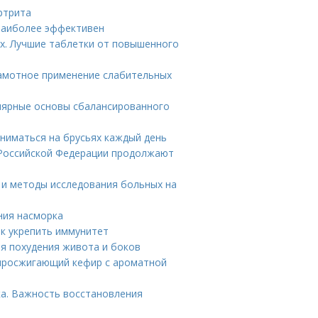
ртрита
 наиболее эффективен
х. Лучшие таблетки от повышенного
рамотное применение слабительных
лярные основы сбалансированного
аниматься на брусьях каждый день
 Российской Федерации продолжают
ия и методы исследования больных на
ния насморка
к укрепить иммунитет
ля похудения живота и боков
жиросжигающий кефир с ароматной
а. Важность восстановления