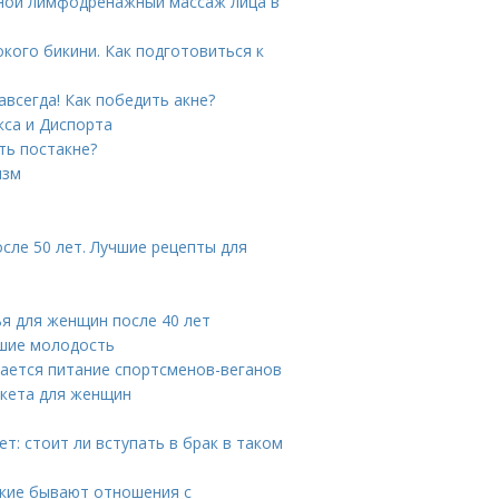
чной лимфодренажный массаж лица в
кого бикини. Как подготовиться к
авсегда! Как победить акне?
кса и Диспорта
ть постакне?
изм
сле 50 лет. Лучшие рецепты для
ья для женщин после 40 лет
вшие молодость
чается питание спортсменов-веганов
икета для женщин
т: стоит ли вступать в брак в таком
кие бывают отношения с