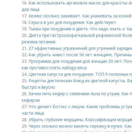
16.
Как использовать аргановое масло для красоты л
для лица
17.
Хеликс сколько заживает. Как ухаживать за кожей
18.
Серьга в ухо для похудения. Как действуют
19.
Тыква при похудении и диете. Что надо знать о ты
20.
Диета при гастроэзофагеальной рефлюксной боле
режима питания.
21.
27 эффективных упражнений для утренней зарядки.
22.
Как убрать живот после 50 лет женщине. Причин
23.
Программа для похудения для женщин 50 лет. Поч
как противостоять набору веса
24.
Цветная капуста для похудения. ТОП-5 полезных 
25.
Рецепты диетических блюд из цветной капусты. В
быстро и вкусно
26.
Зачем пить кефир с семенами льна по утрам. Как 
кефиром
27.
Что делает ботокс с лицом. Какие проблемы устр
части лица
28.
Убрать глубокие морщины. Классификация морщи
29.
Через сколько можно менять сережку в пупке. Как