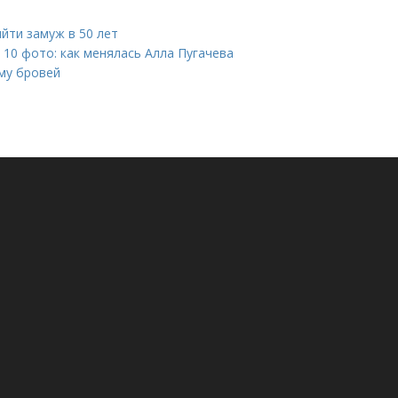
ыйти замуж в 50 лет
 10 фото: как менялась Алла Пугачева
рму бровей