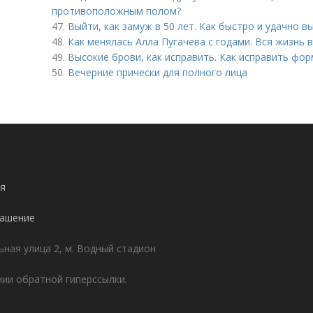
противоположным полом?
47.
Выйти, как замуж в 50 лет. Как быстро и удачно в
48.
Как менялась Алла Пугачева с годами. Вся жизнь в
49.
Высокие брови, как исправить. Как исправить фо
50.
Вечерние прически для полного лица
я
лашение
ьная улица 2, м. Водный стадион
ии обратной гиперссылки.