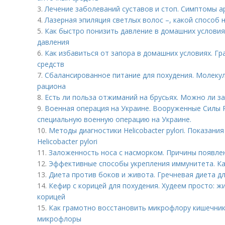
3.
Лечение заболеваний суставов и стоп. Симптомы а
4.
Лазерная эпиляция светлых волос –, какой способ
5.
Как быстро понизить давление в домашних условия
давления
6.
Как избавиться от запора в домашних условиях. Г
средств
7.
Сбалансированное питание для похудения. Молеку
рациона
8.
Есть ли польза отжиманий на брусьях. Можно ли з
9.
Военная операция на Украине. Вооруженные Силы
специальную военную операцию на Украине.
10.
Методы диагностики Helicobacter pylori. Показан
Helicobacter pylori
11.
Заложенность носа с насморком. Причины появле
12.
Эффективные способы укрепления иммунитета. Ка
13.
Диета против боков и живота. Гречневая диета д
14.
Кефир с корицей для похудения. Худеем просто: 
корицей
15.
Как грамотно восстановить микрофлору кишечник
микрофлоры