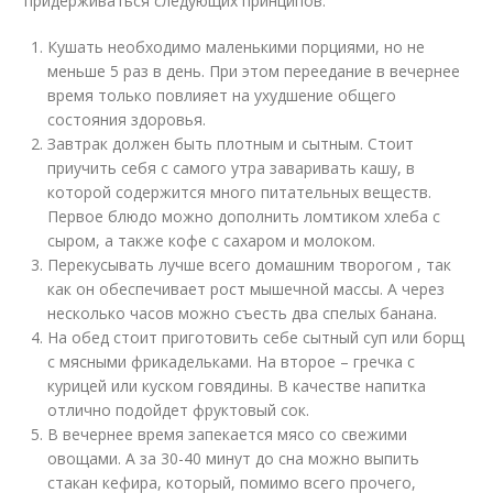
придерживаться следующих принципов:
Кушать необходимо маленькими порциями, но не
меньше 5 раз в день. При этом переедание в вечернее
время только повлияет на ухудшение общего
состояния здоровья.
Завтрак должен быть плотным и сытным. Стоит
приучить себя с самого утра заваривать кашу, в
которой содержится много питательных веществ.
Первое блюдо можно дополнить ломтиком хлеба с
сыром, а также кофе с сахаром и молоком.
Перекусывать лучше всего домашним творогом , так
как он обеспечивает рост мышечной массы. А через
несколько часов можно съесть два спелых банана.
На обед стоит приготовить себе сытный суп или борщ
с мясными фрикадельками. На второе – гречка с
курицей или куском говядины. В качестве напитка
отлично подойдет фруктовый сок.
В вечернее время запекается мясо со свежими
овощами. А за 30-40 минут до сна можно выпить
стакан кефира, который, помимо всего прочего,