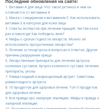
Последние обновления на сайте:
1.
Витамин A для лица. Что такое ретинол и чем он
отличается от витамина А
2.
Маска с глицерином и витамином Е. Как использовать
витамин E в капсулах для кожи лица
3.
Советы экспертов при лечении прыщей. Чистая кожа
раз и навсегда! Как победить акне?
4.
Мифы о сроках годности лекарств. Можно ли
использовать просроченные лекарства?
5.
Лечение остеоартроза в вопросах и ответах. Другие
причины разрушения хряща
6.
Лекарственные препараты для лечения артроза
коленных суставов. Артроз коленного сустава: лечение,
препараты, уколы
7.
Ревматоидный и инфекционный артрит. Симптомы
ревматоидного артрита
8.
10 продуктов для здоровья печени. Топ-5 продуктов
для здоровья печени
9.
Вся правда про лазерную эпиляцию. Мифы и правда о
лазерной эпиляции
10.
Противопоказания к применению лазерной эпиляции.