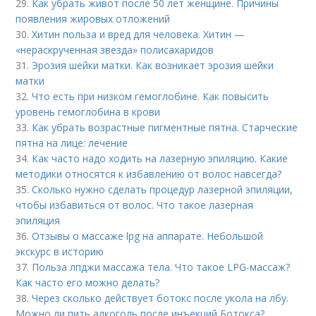
29.
Как убрать живот после 50 лет женщине. Причины
появления жировых отложений
30.
Хитин польза и вред для человека. Хитин —
«нераскрученная звезда» полисахаридов
31.
Эрозия шейки матки. Как возникает эрозия шейки
матки
32.
Что есть при низком гемоглобине. Как повысить
уровень гемоглобина в крови
33.
Как убрать возрастные пигментные пятна. Старческие
пятна на лице: лечение
34.
Как часто надо ходить на лазерную эпиляцию. Какие
методики относятся к избавлению от волос навсегда?
35.
Сколько нужно сделать процедур лазерной эпиляции,
чтобы избавиться от волос. Что такое лазерная
эпиляция
36.
Отзывы о массаже lpg на аппарате. Небольшой
экскурс в историю
37.
Польза лпджи массажа тела. Что такое LPG-массаж?
Как часто его можно делать?
38.
Через сколько действует ботокс после укола на лбу.
Можно ли пить алкоголь после инъекций Ботокса?