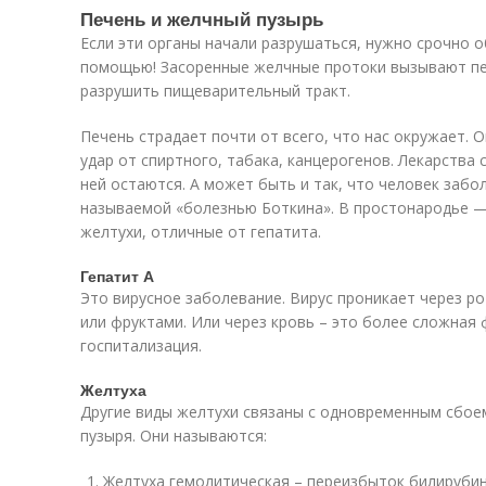
Печень и желчный пузырь
Если эти органы начали разрушаться, нужно срочно 
помощью! Засоренные желчные протоки вызывают пе
разрушить пищеварительный тракт.
Печень страдает почти от всего, что нас окружает. 
удар от спиртного, табака, канцерогенов. Лекарства 
ней остаются. А может быть и так, что человек забо
называемой «болезнью Боткина». В простонародье —
желтухи, отличные от гепатита.
Гепатит А
Это вирусное заболевание. Вирус проникает через р
или фруктами. Или через кровь – это более сложная
госпитализация.
Желтуха
Другие виды желтухи связаны с одновременным сбоем
пузыря. Они называются:
Желтуха гемолитическая – переизбыток билируби