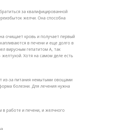
обратиться за квалифицированной
реизбыток желчи. Она способна
Она очищает кровь и получает первый
скапливаются в печени и еще долго в
лел вирусным гепатитом А, так
 желтухой. Хотя на самом деле есть
от из-за питания немытыми овощами
 форма болезни. Для лечения нужна
 в работе и печени, и желчного
на