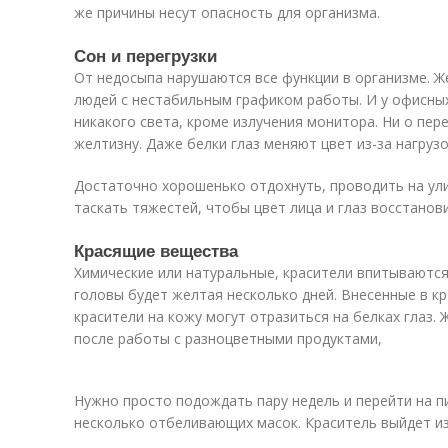
же причины несут опасность для организма.
Сон и перегрузки
От недосыпа нарушаются все функции в организме. Ж
людей с нестабильным графиком работы. И у офисных
никакого света, кроме излучения монитора. Ни о пер
желтизну. Даже белки глаз меняют цвет из-за нагрузо
Достаточно хорошенько отдохнуть, проводить на ули
таскать тяжестей, чтобы цвет лица и глаз восстанови
Красящие вещества
Химические или натуральные, красители впитываются
головы будет желтая несколько дней. Внесенные в кр
красители на кожу могут отразиться на белках глаз.
после работы с разноцветными продуктами,
Нужно просто подождать пару недель и перейти на 
несколько отбеливающих масок. Краситель выйдет из