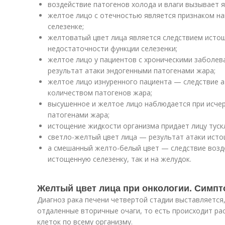
воздействие патогенов холода и влаги вызывает я
желтое лицо с отечностью является признаком на
селезенке;
желтоватый цвет лица является следствием истощ
недостаточности функции селезенки;
желтое лицо у пациентов с хроническими заболе
результат атаки эндогенными патогенами жара;
желтое лицо изнуренного пациента — следствие 
количеством патогенов жара;
высушенное и желтое лицо наблюдается при исче
патогенами жара;
истощение жидкости организма придает лицу туск
светло-желтый цвет лица — результат атаки исто
а смешанный желто-белый цвет — следствие возде
истощенную селезенку, так и на желудок.
Желтый цвет лица при онкологии. Симпт
Диагноз рака печени четвертой стадии выставляется
отдаленные вторичные очаги, то есть происходит ра
клеток по всему организму.