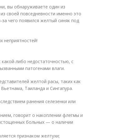
ни, вы обнаруживаете один из
 из своей повседневности именно это
з-за чего появился желтый синяк под
х неприятностей!
 какой-либо недостаточностью, с
вызванными патогенами влаги.
дставителей желтой расы, таких как
 Вьетнама, Таиланда и Сингапура.
 следствием ранения селезенки или
нием, говорит о накоплении флегмы и
у истощенных больных — о наличии
вляется признаком желтухи;