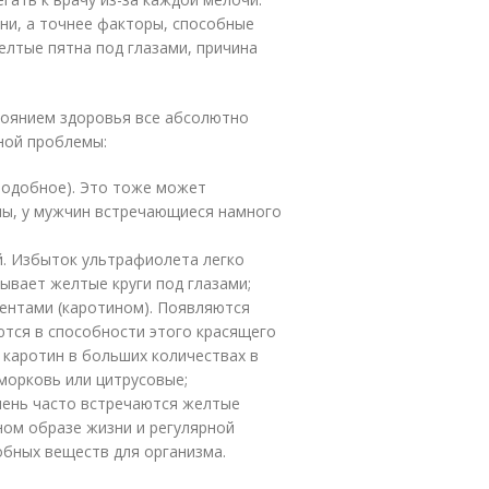
и, а точнее факторы, способные
елтые пятна под глазами, причина
тоянием здоровья все абсолютно
ной проблемы:
подобное). Это тоже может
ны, у мужчин встречающиеся намного
й. Избыток ультрафиолета легко
ывает желтые круги под глазами;
ентами (каротином). Появляются
ются в способности этого красящего
 каротин в больших количествах в
морковь или цитрусовые;
чень часто встречаются желтые
ном образе жизни и регулярной
обных веществ для организма.