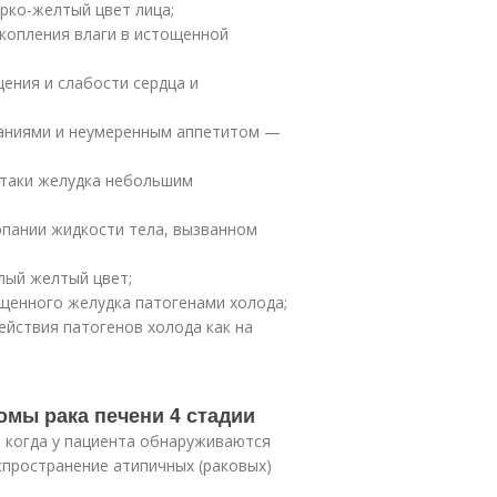
рко-желтый цвет лица;
копления влаги в истощенной
ения и слабости сердца и
ваниями и неумеренным аппетитом —
атаки желудка небольшим
рпании жидкости тела, вызванном
лый желтый цвет;
щенного желудка патогенами холода;
йствия патогенов холода как на
омы рака печени 4 стадии
, когда у пациента обнаруживаются
спространение атипичных (раковых)