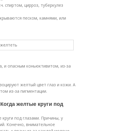
ч. спиртом, цирроз, туберкулез
крываются песком, камнями, или
а, и опасным коньюктивитом, из-за
воцируют желтый цвет глаз и кожи. А
том из-за пигментации.
 Когда желтые круги под
круги под глазами. Причины, у
ий. Конечно, внимательное
гать к врачу из-за каждой мелочи.