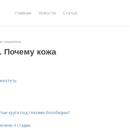
Главная
Новости
Статьи
ет пожелтеть
. Почему кожа
ожелтеть
лтые круги под глазами безобидны?
ечени 4 стадии