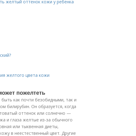
ть желтый оттенок кожи у ребенка
ский?
ния желтого цвета кожи
может пожелтеть
 быть как почти безобидными, так и
м билирубин. Он образуется, когда
лтоватый оттенок или солнечно —
жа и глаза желтые из-за обычного
овная или тыквенная диеты,
кожу в неестественный цвет. Другие