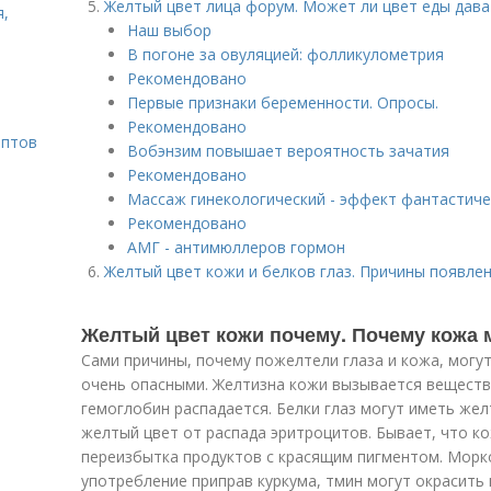
Желтый цвет лица форум. Может ли цвет еды дава
я,
Наш выбор
В погоне за овуляцией: фолликулометрия
Рекомендовано
Первые признаки беременности. Опросы.
Рекомендовано
ептов
Вобэнзим повышает вероятность зачатия
Рекомендовано
Массаж гинекологический - эффект фантастиче
Рекомендовано
АМГ - антимюллеров гормон
Желтый цвет кожи и белков глаз. Причины появле
Желтый цвет кожи почему. Почему кожа 
Сами причины, почему пожелтели глаза и кожа, могут
очень опасными. Желтизна кожи вызывается вещество
гемоглобин распадается. Белки глаз могут иметь же
желтый цвет от распада эритроцитов. Бывает, что ко
переизбытка продуктов с красящим пигментом. Морк
употребление приправ куркума, тмин могут окрасить 