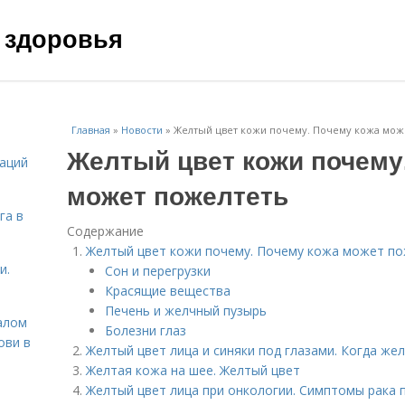
 здоровья
Главная
»
Новости
»
Желтый цвет кожи почему. Почему кожа мож
Желтый цвет кожи почему
даций
может пожелтеть
га в
Содержание
Желтый цвет кожи почему. Почему кожа может п
и.
Сон и перегрузки
Красящие вещества
Печень и желчный пузырь
алом
Болезни глаз
ови в
Желтый цвет лица и синяки под глазами. Когда же
Желтая кожа на шее. Желтый цвет
Желтый цвет лица при онкологии. Симптомы рака п