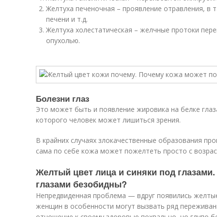
Желтуха печеночная – проявление отравления, в т.
печени и т.д.
Желтуха холестатическая – желчные протоки пере
опухолью.
Болезни глаз
Это может быть и появление жировика на белке глаз
которого человек может лишиться зрения.
В крайних случаях злокачественные образования про
сама по себе кожа может пожелтеть просто с возрас
Желтый цвет лица и синяки под глазами.
глазами безобидны?
Непредвиденная проблема — вдруг появились желтые 
женщин в особенности могут вызвать ряд переживан
отношение к своему здоровью похвально, но глупо бе