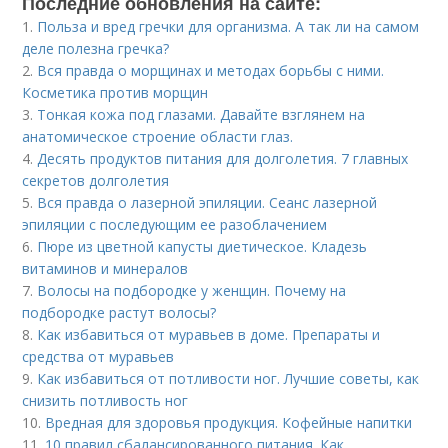
Последние обновления на сайте:
1.
Польза и вред гречки для организма. А так ли на самом
деле полезна гречка?
2.
Вся правда о морщинах и методах борьбы с ними.
Косметика против морщин
3.
Тонкая кожа под глазами. Давайте взглянем на
анатомическое строение области глаз.
4.
Десять продуктов питания для долголетия. 7 главных
секретов долголетия
5.
Вся правда о лазерной эпиляции. Сеанс лазерной
эпиляции с последующим ее разоблачением
6.
Пюре из цветной капусты диетическое. Кладезь
витаминов и минералов
7.
Волосы на подбородке у женщин. Почему на
подбородке растут волосы?
8.
Как избавиться от муравьев в доме. Препараты и
средства от муравьев
9.
Как избавиться от потливости ног. Лучшие советы, как
снизить потливость ног
10.
Вредная для здоровья продукция. Кофейные напитки
11.
10 правил сбалансированного питания. Как