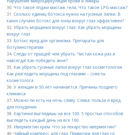
Нарушение микроциркуляции крови и лимфы
30.
Что такое лпджи массаж тела. Что такое LPG-массаж?
31.
Сколько единиц ботокса нужно на гусиные лапки. В
каких случаях ботокс для зоны вокруг глаз эффективен?
32.
Убрать морщинки вокруг глаз. Как убрать морщины
вокруг глаз
33.
Ботокс вред для организма. Препараты для
ботулинотерапии
34.
Следы от прыщей чем убрать. Чистая кожа раз и
навсегда! Как победить акне?
35.
Как убрать гусиные лапки вокруг глаз косметология.
Как разгладить морщины под глазами – советы
косметолога
36.
У женщин в 50 лет начинается. Причины позднего
климакса
37.
Можно ли есть на ночь сливу. Слива: польза и вред
для похудения
38.
Картинки выглядишь на все 100. 5 простых способов
выглядеть каждый день на все 100
39.
Ивермектин крем. Что за лекарство ивермектин?
40.
Чайный компресс для глаз. Примочки для глаз со