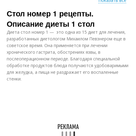
Показать все
Продукты при
Стол номер 1 рецепты.
Продукты при
повышенном
высоком холестерине
холестерине
Описание диеты 1 стол
Диета стол номер 1 — это одна из 15 диет для лечения,
разработанных диетологом Михаилом Певзнером еще в
советское время. Она применяется при лечении
Продукты при диете
Продукты при язве
хронического гастрита, обострениях язвы, в
послеоперационном периоде. Благодаря специальной
обработке продуктов блюда получаются удобоваримыми
для желудка, а пища не раздражает его воспаленные
Разрешенные
Ограниченные
стенки.
продукты
продукты
Продукты с низким
Продукты для
содержанием
здорового питания