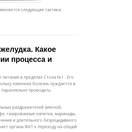
именяется следующая тактика:
 желудка. Какое
нии процесса и
питание в пределах Стола №1 . Его
кольку язвенная болезнь нуждается в
о параллельно проводить
льных раздражителей (мясной,
офе, газированные напитки, маринады,
ечения и длительного безрецидивного
вает органы ЖКТ к переходу на общий