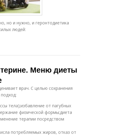
о, но и нужно, и геронтодиетика
жилых людей:
терине. Меню диеты
е
енивает врач. С целью сохранения
 подход:
ассы тела);избавление от пагубных
ддержание физической формы;диета
именение терапии посредством
исла потребляемых жиров, отказ от