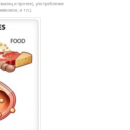
малец и прочее), употребление
вковое, и т.п.).