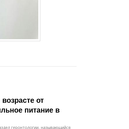
 возрасте от
ильное питание в
аздел геронтологии, называющийся