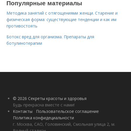
Популярные материалы
Методика занятий с отягощениями женщи. Старение и
физическая форма: существующие тенденции и как им
противостоять
Ботокс вред для организма. Препараты для
ботулинотерапии
© 2026 Секреты красоты и здоровья
Будь прекрасна вместе с нами!
Контакты
Пользовательское соглашение
Политика конфидециальности
г. Москва, САО, Головинский, Смольная улица 2, м.
Водный стадион