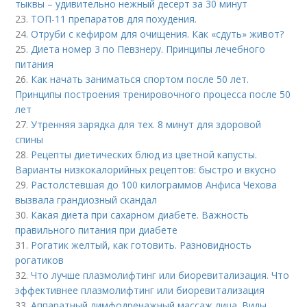
тыквы – удивительно нежный десерт за 30 минут
23.
ТОП-11 препаратов для похудения.
24.
Отруби с кефиром для очищения. Как «сдуть» живот?
25.
Диета номер 3 по Певзнеру. Принципы лечебного
питания
26.
Как начать заниматься спортом после 50 лет.
Принципы построения тренировочного процесса после 50
лет
27.
Утренняя зарядка для тех. 8 минут для здоровой
спины
28.
Рецепты диетических блюд из цветной капусты.
Варианты низкокалорийных рецептов: быстро и вкусно
29.
Растолстевшая до 100 килограммов Анфиса Чехова
вызвала грандиозный скандал
30.
Какая диета при сахарном диабете. Важность
правильного питания при диабете
31.
Рогатик желтый, как готовить. Разновидность
рогатиков
32.
Что лучше плазмолифтинг или биоревитализация. Что
эффективнее плазмолифтинг или биоревитализация
33.
Аппаратный лимфодренажный массаж лица. Виды