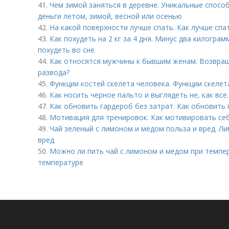
41.
Чем зимой заняться в деревне. Уникальные способ
деньги летом, зимой, весной или осенью
42.
На какой поверхности лучше спать. Как лучше спат
43.
Как похудеть на 2 кг за 4 дня. Минус два килограм
похудеть во сне
44.
Как относятся мужчины к бывшим женам. Возвращ
развода?
45.
Функции костей скелета человека. Функции скелет
46.
Как носить черное пальто и выглядеть не, как все
47.
Как обновить гардероб без затрат. Как обновить 
48.
Мотивация для тренировок. Как мотивировать себ
49.
Чай зеленый с лимоном и медом польза и вред. Л
вред
50.
Можно ли пить чай с лимоном и медом при темпе
температуре