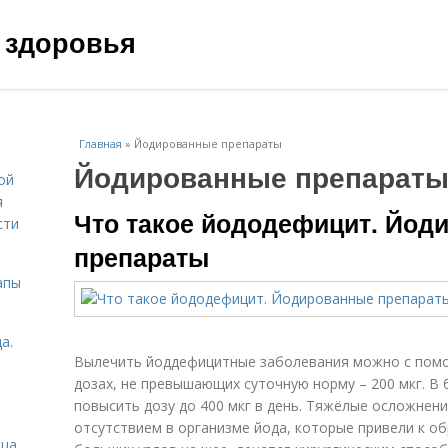
 здоровья
Главная
»
Йодированные препараты
Йодированные препарат
ой
я
Что такое йододефицит. Йод
сти
препараты
апы
а.
Вылечить йоддефицитные заболевания можно с пом
дозах, не превышающих суточную норму – 200 мкг. В
повысить дозу до 400 мкг в день. Тяжёлые осложнен
отсутствием в организме йода, которые привели к об
ица