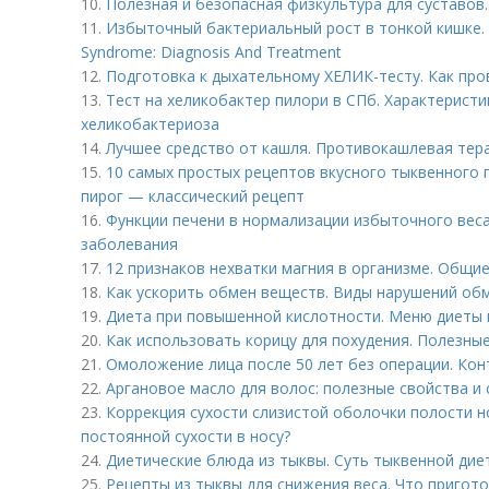
10.
Полезная и безопасная физкультура для суставов.
11.
Избыточный бактериальный рост в тонкой кишке. S
Syndrome: Diagnosis And Treatment
12.
Подготовка к дыхательному ХЕЛИК-тесту. Как про
13.
Тест на хеликобактер пилори в СПб. Характеристика
хеликобактериоза
14.
Лучшее средство от кашля. Противокашлевая тер
15.
10 самых простых рецептов вкусного тыквенного 
пирог — классический рецепт
16.
Функции печени в нормализации избыточного веса
заболевания
17.
12 признаков нехватки магния в организме. Общи
18.
Как ускорить обмен веществ. Виды нарушений обм
19.
Диета при повышенной кислотности. Меню диеты 
20.
Как использовать корицу для похудения. Полезны
21.
Омоложение лица после 50 лет без операции. Кон
22.
Аргановое масло для волос: полезные свойства и
23.
Коррекция сухости слизистой оболочки полости н
постоянной сухости в носу?
24.
Диетические блюда из тыквы. Суть тыквенной дие
25.
Рецепты из тыквы для снижения веса. Что пригото