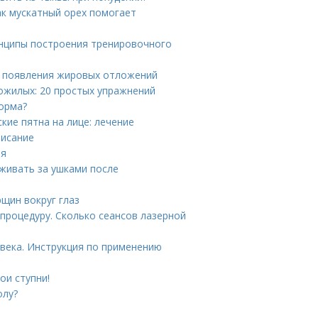
ак мускатный орех помогает
инципы построения тренировочного
ы появления жировых отложений
ожилых: 20 простых упражнений
норма?
кие пятна на лице: лечение
писание
ия
аживать за ушками после
щин вокруг глаз
 процедуру. Сколько сеансов лазерной
века. Инструкция по применению
ои ступни!
олу?