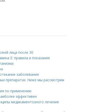
ом.
кожей лица после 30
мина E: правила и показания
ганизма
ва
ротекание заболевания
ых препаратах. Ниже мы рассмотрим
ция по применению
 наиболее эффективен
инципы медикаментозного лечения