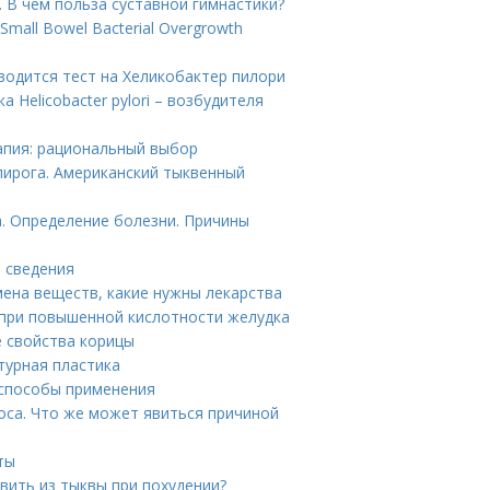
. В чем польза суставной гимнастики?
mall Bowel Bacterial Overgrowth
водится тест на Хеликобактер пилори
 Helicobacter pylori – возбудителя
апия: рациональный выбор
пирога. Американский тыквенный
. Определение болезни. Причины
е сведения
ена веществ, какие нужны лекарства
при повышенной кислотности желудка
е свойства корицы
турная пластика
 способы применения
оса. Что же может явиться причиной
ты
вить из тыквы при похудении?