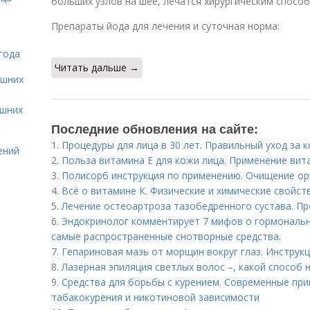
больших узлов на шее, лечатся хирургическим способ
Препараты йода для лечения и суточная норма:
года
Читать дальше →
ашних
ашних
Последние обновления на сайте:
1.
Процедуры для лица в 30 лет. Правильный уход за 
ений
2.
Польза витамина Е для кожи лица. Применение вита
3.
Полисорб инструкция по применению. Очищение ор
4.
Всё о витамине К. Физические и химические свойст
5.
Лечение остеоартроза тазобедренного сустава. П
6.
Эндокринолог комментирует 7 мифов о гормональн
самые распространенные снотворные средства.
7.
Гепариновая мазь от морщин вокруг глаз. Инструк
8.
Лазерная эпиляция светлых волос –, какой способ
9.
Средства для борьбы с курением. Современные пр
табакокурения и никотиновой зависимости