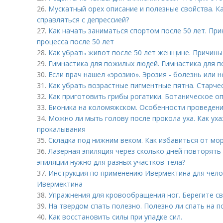
26.
Мускатный орех описание и полезные свойства. К
справляться с депрессией?
27.
Как начать заниматься спортом после 50 лет. Пр
процесса после 50 лет
28.
Как убрать живот после 50 лет женщине. Причин
29.
Гимнастика для пожилых людей. Гимнастика для п
30.
Если врач нашел «эрозию». Эрозия - болезнь или 
31.
Как убрать возрастные пигментные пятна. Старчес
32.
Как приготовить грибы рогатики. Ботаническое о
33.
Бионика на коломяжском. Особенности проведен
34.
Можно ли мыть голову после прокола уха. Как ух
прокалывания
35.
Складка под нижним веком. Как избавиться от мор
36.
Лазерная эпиляция через сколько дней повторять
эпиляции нужно для разных участков тела?
37.
Инструкция по применению Ивермектина для чело
Ивермектина
38.
Упражнения для кровообращения ног. Берегите св
39.
На твердом спать полезно. Полезно ли спать на п
40.
Как восстановить силы при упадке сил.