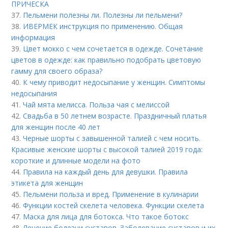
ПРИЧЕСКА
37.
Пельмени полезны ли. Полезны ли пельмени?
38.
ИВЕРМЕК инструкция по применению. Общая
информация
39.
Цвет мокко с чем сочетается в одежде. Сочетание
цветов в одежде: как правильно подобрать цветовую
гамму для своего образа?
40.
К чему приводит недосыпание у женщин. Симптомы
недосыпания
41.
Чай мята мелисса. Польза чая с мелиссой
42.
Свадьба в 50 летнем возрасте. Праздничный платья
для женщин после 40 лет
43.
Черные шорты с завышенной талией с чем носить.
Красивые женские шорты с высокой талией 2019 года:
короткие и длинные модели на фото
44.
Правила на каждый день для девушки. Правила
этикета для женщин
45.
Пельмени польза и вред. Применение в кулинарии
46.
Функции костей скелета человека. Функции скелета
47.
Маска для лица для ботокса. Что такое ботокс
48.
Лечение болезни суставов. Заболевание суставов и их