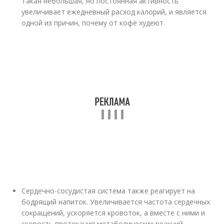
Такая небольшая, но постоянная активность
увеличивает ежедневный расход калорий, и является
одной из причин, почему от кофе худеют.
Сердечно-сосудистая система также реагирует на
бодрящий напиток. Увеличивается частота сердечных
сокращений, ускоряется кровоток, а вместе с ними и
скорость протекания метаболических реакций,