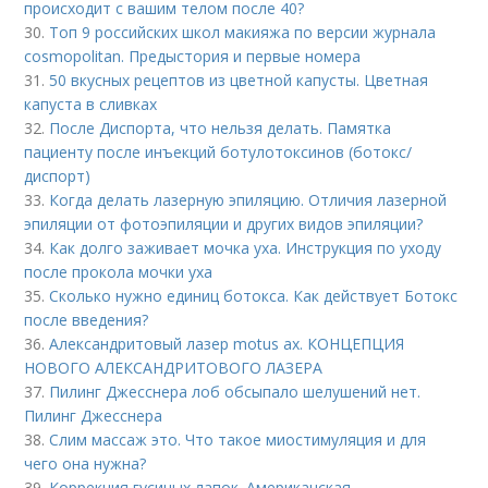
происходит с вашим телом после 40?
30.
Топ 9 российских школ макияжа по версии журнала
cosmopolitan. Предыстория и первые номера
31.
50 вкусных рецептов из цветной капусты. Цветная
капуста в сливках
32.
После Диспорта, что нельзя делать. Памятка
пациенту после инъекций ботулотоксинов (ботокс/
диспорт)
33.
Когда делать лазерную эпиляцию. Отличия лазерной
эпиляции от фотоэпиляции и других видов эпиляции?
34.
Как долго заживает мочка уха. Инструкция по уходу
после прокола мочки уха
35.
Сколько нужно единиц ботокса. Как действует Ботокс
после введения?
36.
Александритовый лазер motus ax. КОНЦЕПЦИЯ
НОВОГО АЛЕКСАНДРИТОВОГО ЛАЗЕРА
37.
Пилинг Джесснера лоб обсыпало шелушений нет.
Пилинг Джесснера
38.
Слим массаж это. Что такое миостимуляция и для
чего она нужна?
39.
Коррекция гусиных лапок. Американская