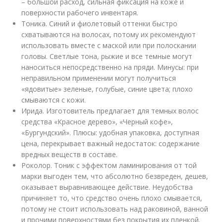
– большой расход, сильная фиксация на коже и
поверхности рабочего инвентаря.
Тоника. Синий и фиолетовый оттенки быстро
схватываются на волосах, потому их рекомендуют
использовать вместе с маской или при полоскании
головы. Светлые тона, рыжие и все темные могут
наноситься непосредственно на пряди. Минусы: при
неправильном применении могут получиться
«ядовитые» зеленые, голубые, синие цвета; плохо
смываются с кожи.
Ирида. Изготовитель предлагает для темных волос
средства «Красное дерево», «Черный кофе»,
«Бургундский». Плюсы: удобная упаковка, доступная
цена, перекрывает важный недостаток: содержание
вредных веществ в составе.
Роколор. Тоник с эффектом ламинирования от той
марки выгоден тем, что абсолютно безвреден, дешев,
оказывает выравнивающее действие. Неудобства
причиняет то, что средство очень плохо смывается,
потому не стоит использовать над раковиной, ванной
и прочими поверхностями без покрытия их пленкой.