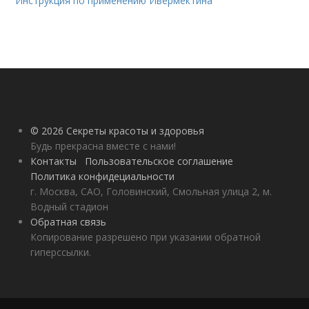
Инструкция по применению Ивермектина
© 2026 Секреты красоты и здоровья
Будь прекрасна вместе с нами!
Контакты
Пользовательское соглашение
Политика конфидециальности
г. Москва, САО, Головинский, Смольная улица 2, м.
Водный стадион
Обратная связь
Копирование разрешено при указании обратной
гиперссылки.