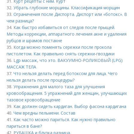
31.
Курт рецепты с ним. Курт
32.
Убрать глубокие морщины. Классификация морщин
33.
Ограничения после Диспорта. Диспорт или «ботокс». В
чем разница?
34.
Как быстро избавиться от следов после прыщей.
Методы коррекции, аппаратного лечения акне и удаления
рубцов и шрамов постакне
35.
Когда можно поменять сережки после прокола
пистолетом. Как правильно снять сережки-гвоздики
36.
Lgp массаж, что это. ВАКУУМНО-РОЛИКОВЫЙ (LPG)
МАССАЖ ТЕЛА
37.
Что нельзя делать перед ботоксом для лица. Чего
нельзя делать после процедуры?
38.
Упражнения для малого таза для улучшения
кровообращения. 5 упражнений для женщин, улучшающих
тазовое кровообращение
39.
Как должен сидеть кардиган. Выбор фасона кардигана
40.
Чем вредны пельмени. Состав
41.
Как часто можно париться. Как нужно правильно
париться в бане?
42.
РУБАШКА и блузка разница.