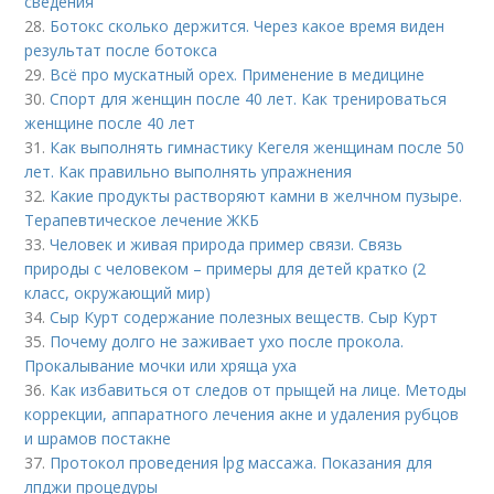
сведения
28.
Ботокс сколько держится. Через какое время виден
результат после ботокса
29.
Всё про мускатный орех. Применение в медицине
30.
Спорт для женщин после 40 лет. Как тренироваться
женщине после 40 лет
31.
Как выполнять гимнастику Кегеля женщинам после 50
лет. Как правильно выполнять упражнения
32.
Какие продукты растворяют камни в желчном пузыре.
Терапевтическое лечение ЖКБ
33.
Человек и живая природа пример связи. Связь
природы с человеком – примеры для детей кратко (2
класс, окружающий мир)
34.
Сыр Курт содержание полезных веществ. Сыр Курт
35.
Почему долго не заживает ухо после прокола.
Прокалывание мочки или хряща уха
36.
Как избавиться от следов от прыщей на лице. Методы
коррекции, аппаратного лечения акне и удаления рубцов
и шрамов постакне
37.
Протокол проведения lpg массажа. Показания для
лпджи процедуры