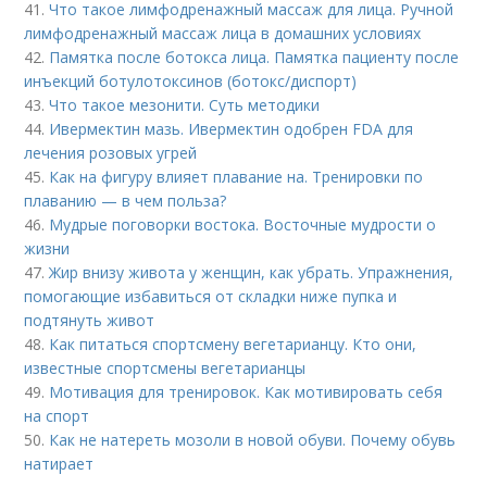
41.
Что такое лимфодренажный массаж для лица. Ручной
лимфодренажный массаж лица в домашних условиях
42.
Памятка после ботокса лица. Памятка пациенту после
инъекций ботулотоксинов (ботокс/диспорт)
43.
Что такое мезонити. Суть методики
44.
Ивермектин мазь. Ивермектин одобрен FDA для
лечения розовых угрей
45.
Как на фигуру влияет плавание на. Тренировки по
плаванию — в чем польза?
46.
Мудрые поговорки востока. Восточные мудрости о
жизни
47.
Жир внизу живота у женщин, как убрать. Упражнения,
помогающие избавиться от складки ниже пупка и
подтянуть живот
48.
Как питаться спортсмену вегетарианцу. Кто они,
известные спортсмены вегетарианцы
49.
Мотивация для тренировок. Как мотивировать себя
на спорт
50.
Как не натереть мозоли в новой обуви. Почему обувь
натирает