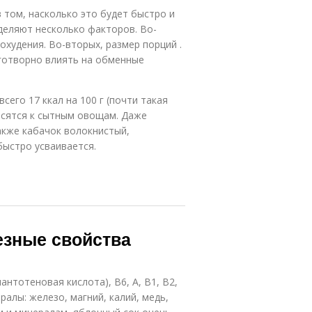
 том, насколько это будет быстро и
деляют несколько факторов. Во-
охудения. Во-вторых, размер порций .
аготворно влиять на обменные
сего 17 ккал на 100 г (почти такая
носятся к сытным овощам. Даже
акже кабачок волокнистый,
ыстро усваивается.
езные свойства
нтотеновая кислота), В6, А, В1, В2,
ралы: железо, магний, калий, медь,