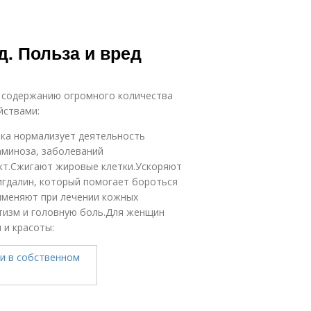
д. Польза и вред
я содержанию огромного количества
йствами:
ка нормализует деятельность
аминоза, заболеваний
кт.Сжигают жировые клетки.Ускоряют
гдалин, который помогает бороться
рименяют при лечении кожных
атизм и головную боль.Для женщин
 и красоты: