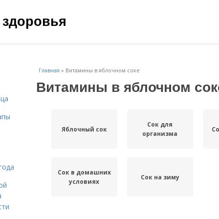
 здоровья
Главная
»
Витамины в яблочном соке
Витамины в яблочном сок
ица
апы
Сок для
Яблочный сок
Со
организма
года
Сок в домашних
Сок на зиму
условиях
ой
я
сти