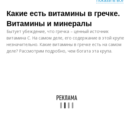
Показать все
Какие есть витамины в гречке.
Гречки при
Гречки при раке
панкреатите
Витамины и минералы
Бытует убеждение, что гречка – ценный источник
витамина С. На самом деле, его содержание в этой крупе
незначительно. Какие витамины в гречке есть на самом
Сырая гречка
Гречка на воде
деле? Рассмотрим подробно, чем богата эта крупа.