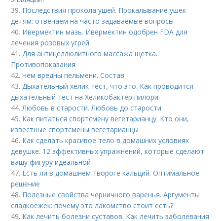
39.
Последствия прокола ушей. Прокалывание ушек
детям: отвечаем на часто задаваемые вопросы
40.
Ивермектин мазь. Ивермектин одобрен FDA для
лечения розовых угрей
41.
Для антицеллюлитного массажа щетка.
Противопоказания
42.
Чем вредны пельмени. Состав
43.
Дыхательный хелик тест, что это. Как проводится
дыхательный тест на Хеликобактер пилори
44.
Любовь в старости. Любовь до старости
45.
Как питаться спортсмену вегетарианцу. Кто они,
известные спортсмены вегетарианцы
46.
Как сделать красивое тело в домашних условиях
девушке. 12 эффективных упражнений, которые сделают
вашу фигуру идеальной
47.
Есть ли в домашнем твороге кальций. Оптимальное
решение
48.
Полезные свойства черничного варенья. Аргументы
сладкоежек: почему это лакомство стоит есть?
49.
Как лечить болезни суставов. Как лечить заболевания