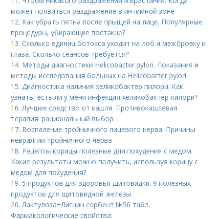
11.
Чтобы никакого раздражения и врастания. Когда
может появиться раздражение в интимной зоне
12.
Как убрать пятна после прыщей на лице. Популярные
процедуры, убирающие постакне?
13.
Сколько единиц ботокса уходит на лоб и межбровку и
глаза. Сколько сеансов требуется?
14.
Методы диагностики Helicobacter pylori. Показания и
методы исследования больных на Helicobacter pylori
15.
Диагностика наличия хеликобактер пилори. Как
узнать, есть ли у меня инфекция хеликобактер пилори?
16.
Лучшее средство от кашля. Противокашлевая
терапия: рациональный выбор
17.
Воспаление тройничного лицевого нерва. Причины
невралгии тройничного нерва
18.
Рецепты корицы полезные для похудения с медом.
Какие результаты можно получить, используя корицу с
медом для похудения?
19.
5 продуктов для здоровья щитовидки. 9 полезных
продуктов для щитовидной железы
20.
Лактулоза+Лигнин сорбент №50 табл.
Фармакологические свойства: