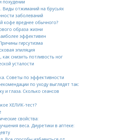
и похудении
. Виды отжиманий на брусьях
енности заболеваний
ый кофе вреднее обычного?
ового образа жизни
 наиболее эффективен
 Причины гирсутизма
осковая эпиляция
, как снизить потливость ног
еской усталости
ка. Советы по эффективности
екомендации по уходу выглядят так:
у и глаза. Сколько сеансов
акое ХЕЛИК-тест?
е
ические свойства:
чшения веса. Диуретики в аптеке:
цевту
л. Все способы избавиться от