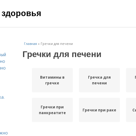
 здоровья
Главная
»
Гречки для печени
Гречки для печени
вый
ьно
пно
Витамины в
Гречка для
гречке
печени
а.
Гречки при
Гречки при раке
С
панкреатите
ужно