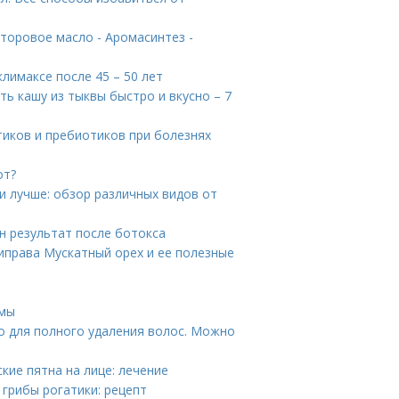
торовое масло - Аромасинтез -
лимаксе после 45 – 50 лет
ть кашу из тыквы быстро и вкусно – 7
тиков и пребиотиков при болезнях
от?
и лучше: обзор различных видов от
н результат после ботокса
риправа Мускатный орех и ее полезные
вмы
о для полного удаления волос. Можно
кие пятна на лице: лечение
 грибы рогатики: рецепт