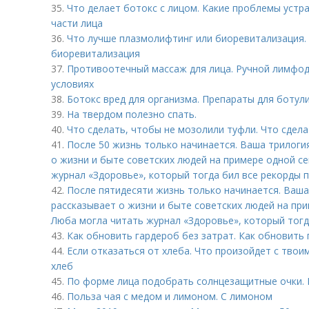
35.
Что делает ботокс с лицом. Какие проблемы устр
части лица
36.
Что лучше плазмолифтинг или биоревитализация.
биоревитализация
37.
Противоотечный массаж для лица. Ручной лимфо
условиях
38.
Ботокс вред для организма. Препараты для ботул
39.
На твердом полезно спать.
40.
Что сделать, чтобы не мозолили туфли. Что сдел
41.
После 50 жизнь только начинается. Ваша трилоги
о жизни и быте советских людей на примере одной с
журнал «Здоровье», который тогда бил все рекорды 
42.
После пятидесяти жизнь только начинается. Ваша
рассказывает о жизни и быте советских людей на пр
Люба могла читать журнал «Здоровье», который тогд
43.
Как обновить гардероб без затрат. Как обновить 
44.
Если отказаться от хлеба. Что произойдет с твои
хлеб
45.
По форме лица подобрать солнцезащитные очки. 
46.
Польза чая с медом и лимоном. С лимоном