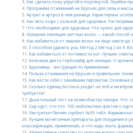
3.
Как сделать кожу упругой и подтянутой. Ошибки пр
4.
Программа отжиманий на брусьях для силы и массы
5.
Артрит и артроз в чем разница. Характерные особ
6.
Как пить кофе с пользой для здоровья. Растворим
7.
Что необходимо для здоровья. Что нужно для здор
8.
Лазерная эпиляция светлых волос –, какой способ
9.
Как избавиться от лишних волос на лице навсегда.
10.
5 способов удалить усы. Метод 2 Метод 2 из 4: В
11.
Как избавиться от потливости ног. Лучшие советы
12.
Белковая диета Герболайф для женщин. О хронич
13.
Бруснивер - инструкция по применению
14.
Польза отжимания на брусьях и правильная техни
15.
Как вести себя с зажившим пирсингом. Основные р
16.
Сколько единиц ботокса уходит на лоб и межбровк
требуется?
17.
Дыхательный тест на хеликобактер пилори. Что т
18.
Сыр курт, что это. 100 любопытных фактов о курт
19.
Лактулоза+Лигнин сорбент №50 табл. Фармаколог
20.
Лучшие мочегонные препараты для похудения и улу
классификация, применение, и что надо знать фарма
21.
Эффективное средство от морщин вокруг глаз пос