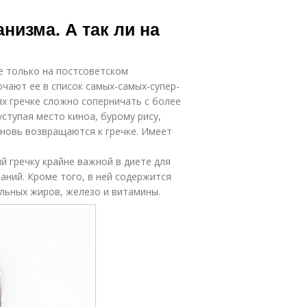
анизма. А так ли на
е только на постсоветском
ючают ее в список самых-самых-супер-
ях гречке сложно соперничать с более
ступая место киноа, бурому рису,
вновь возвращаются к гречке. Имеет
й гречку крайне важной в диете для
аний. Кроме того, в ней содержится
льных жиров, железо и витамины.