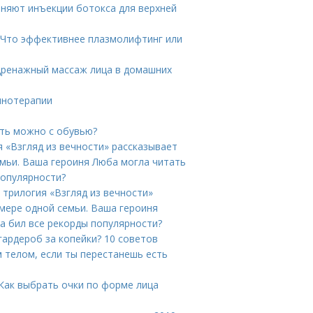
аняют инъекции ботокса для верхней
 Что эффективнее плазмолифтинг или
дренажный массаж лица в домашних
инотерапии
ать можно с обувью?
я «Взгляд из вечности» рассказывает
емьи. Ваша героиня Люба могла читать
популярности?
 трилогия «Взгляд из вечности»
имере одной семьи. Ваша героиня
а бил все рекорды популярности?
гардероб за копейки? 10 советов
м телом, если ты перестанешь есть
Как выбрать очки по форме лица