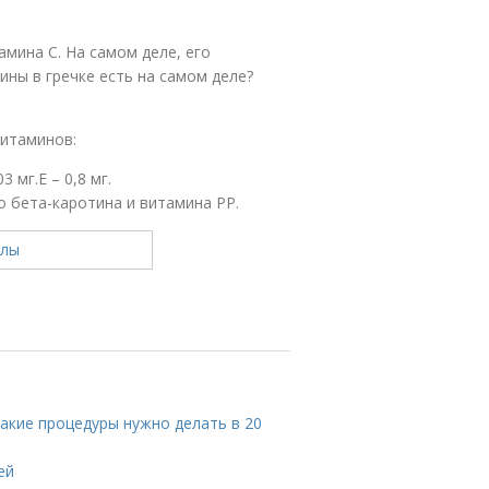
амина С. На самом деле, его
ины в гречке есть на самом деле?
витаминов:
3 мг.Е – 0,8 мг.
о бета-каротина и витамина РР.
Какие процедуры нужно делать в 20
ей