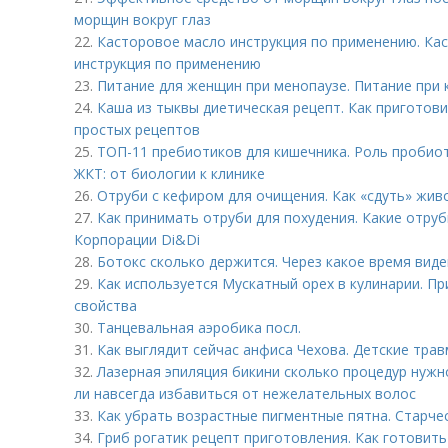
морщин вокруг глаз
22.
Касторовое масло инструкция по применению. Кас
инструкция по применению
23.
Питание для женщин при менопаузе. Питание при к
24.
Каша из тыквы диетическая рецепт. Как приготови
простых рецептов
25.
ТОП-11 пребиотиков для кишечника. Роль пробио
ЖКТ: от биологии к клинике
26.
Отруби с кефиром для очищения. Как «сдуть» жив
27.
Как принимать отруби для похудения. Какие отруб
Корпорации Di&Di
28.
Ботокс сколько держится. Через какое время виде
29.
Как используется Мускатный орех в кулинарии. П
свойства
30.
Танцевальная аэробика посл.
31.
Как выглядит сейчас анфиса Чехова. Детские тра
32.
Лазерная эпиляция бикини сколько процедур нужн
ли навсегда избавиться от нежелательных волос
33.
Как убрать возрастные пигментные пятна. Старчес
34.
Гриб рогатик рецепт приготовления. Как готовить