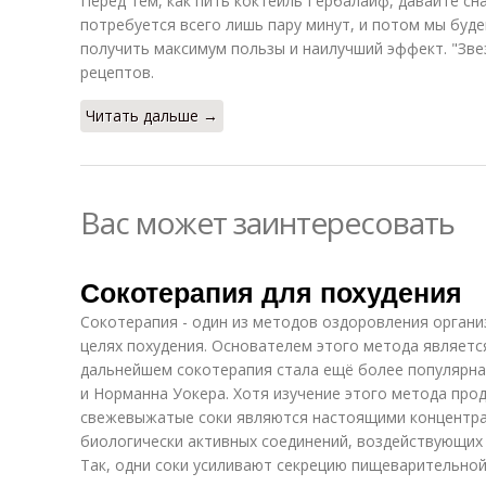
Перед тем, как пить коктейль Гербалайф, давайте сн
потребуется всего лишь пару минут, и потом мы буде
получить максимум пользы и наилучший эффект. "Зве
рецептов.
Читать дальше →
Вас может заинтересовать
Сокотерапия для похудения
Сокотерапия - один из методов оздоровления органи
целях похудения. Основателем этого метода является
дальнейшем сокотерапия стала ещё более популярна
и Норманна Уокера. Хотя изучение этого метода прод
свежевыжатые соки являются настоящими концентра
биологически активных соединений, воздействующих
Так, одни соки усиливают секрецию пищеварительной