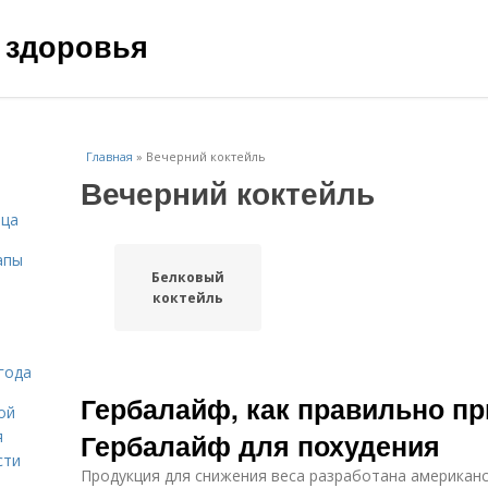
 здоровья
Главная
»
Вечерний коктейль
Вечерний коктейль
ица
апы
Белковый
коктейль
года
Гербалайф, как правильно п
ой
я
Гербалайф для похудения
сти
Продукция для снижения веса разработана американс