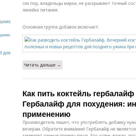
сих пор, владельцы марки, не раскрывают точный со
линейке питания.
ашних
Основная группа добавок включает:
ашних
й для
Читать дальше →
Как пить коктейль гербалайф
Гербалайф для похудения: ин
применению
Производитель пишет, что употреблять добавку нужн
вечерам. Обратите внимание! Гербалайф не является 
заменяет данные приемы пищи. Это очень важно, пос