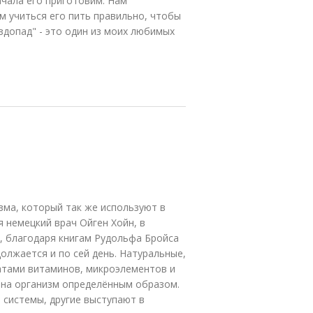
ачала его приготовим. Нам
м учиться его пить правильно, чтобы
здопад" - это один из моих любимых
зма, который так же используют в
 немецкий врач Ойген Хойн, в
, благодаря книгам Рудольфа Бройса
олжается и по сей день. Натуральные,
тами витаминов, микроэлементов и
 на организм определённым образом.
 системы, другие выступают в