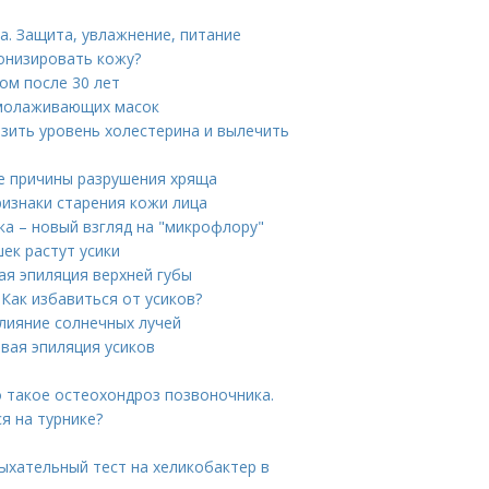
а. Защита, увлажнение, питание
тонизировать кожу?
цом после 30 лет
омолаживающих масок
зить уровень холестерина и вылечить
ие причины разрушения хряща
ризнаки старения кожи лица
а – новый взгляд на "микрофлору"
шек растут усики
ая эпиляция верхней губы
 Как избавиться от усиков?
Влияние солнечных лучей
овая эпиляция усиков
о такое остеохондроз позвоночника.
я на турнике?
Дыхательный тест на хеликобактер в