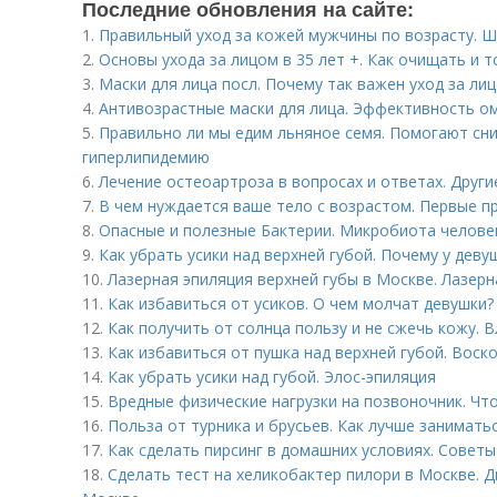
Последние обновления на сайте:
1.
Правильный уход за кожей мужчины по возрасту. Ш
2.
Основы ухода за лицом в 35 лет +. Как очищать и 
3.
Маски для лица посл. Почему так важен уход за ли
4.
Антивозрастные маски для лица. Эффективность 
5.
Правильно ли мы едим льняное семя. Помогают сни
гиперлипидемию
6.
Лечение остеоартроза в вопросах и ответах. Друг
7.
В чем нуждается ваше тело с возрастом. Первые п
8.
Опасные и полезные Бактерии. Микробиота человек
9.
Как убрать усики над верхней губой. Почему у деву
10.
Лазерная эпиляция верхней губы в Москве. Лазерн
11.
Как избавиться от усиков. О чем молчат девушки?
12.
Как получить от солнца пользу и не сжечь кожу. 
13.
Как избавиться от пушка над верхней губой. Воск
14.
Как убрать усики над губой. Элос-эпиляция
15.
Вредные физические нагрузки на позвоночник. Чт
16.
Польза от турника и брусьев. Как лучше заниматьс
17.
Как сделать пирсинг в домашних условиях. Советы
18.
Сделать тест на хеликобактер пилори в Москве. 