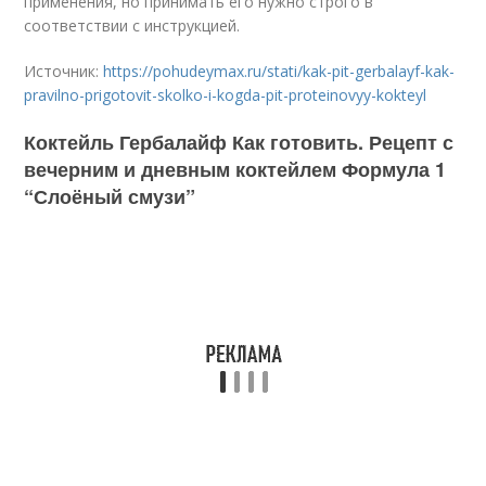
применения, но принимать его нужно строго в
соответствии с инструкцией.
Источник:
https://pohudeymax.ru/stati/kak-pit-gerbalayf-kak-
pravilno-prigotovit-skolko-i-kogda-pit-proteinovyy-kokteyl
Коктейль Гербалайф Как готовить. Рецепт с
вечерним и дневным коктейлем Формула 1
“Слоёный смузи”