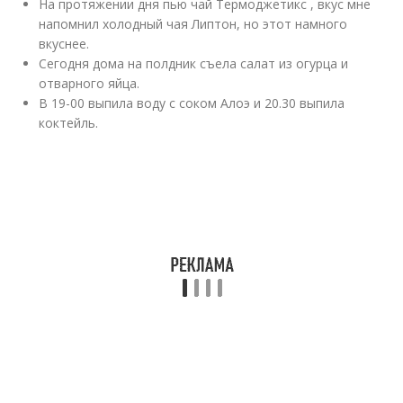
На протяжении дня пью чай Термоджетикс , вкус мне
напомнил холодный чая Липтон, но этот намного
вкуснее.
Сегодня дома на полдник съела салат из огурца и
отварного яйца.
В 19-00 выпила воду с соком Алоэ и 20.30 выпила
коктейль.