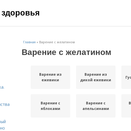
 здоровья
Главная
»
Варение с желатином
Варение с желатином
Варение из
Варение из
Гу
ежевики
дикой ежевики
а.
Варение с
Варение с
В
нства
яблоками
апельсинами
вый
ьно