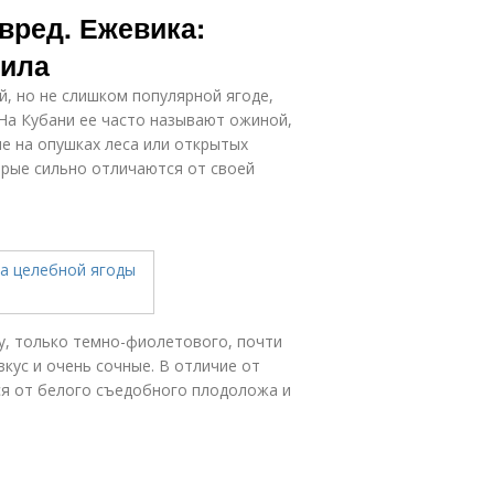
вред. Ежевика:
сила
й, но не слишком популярной ягоде,
 На Кубани ее часто называют ожиной,
е на опушках леса или открытых
орые сильно отличаются от своей
у, только темно-фиолетового, почти
вкус и очень сочные. В отличие от
ся от белого съедобного плодоложа и