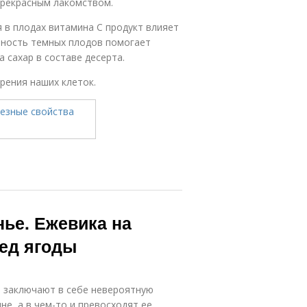
прекрасным лакомством.
 в плодах витамина С продукт влияет
йность темных плодов помогает
 сахар в составе десерта.
рения наших клеток.
ье. Ежевика на
ред ягоды
и заключают в себе невероятную
е, а в чем-то и превосходят ее.